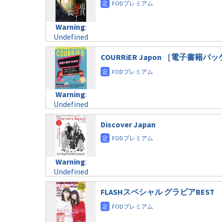
Warning
:
Undefined
variable
$post_id in
COURRiER Japon ［電子書籍
/home/c4607168/public_html/osusume-
doga.com/wp-
content/themes/soledad-
Warning
:
child/post-
Undefined
formats/format-
variable
taxmagazine.php
$post_id in
Discover Japan
on line
31
/home/c4607168/public_html/osusume-
doga.com/wp-
Warning
:
content/themes/soledad-
Undefined
Warning
:
child/post-
variable
Undefined
formats/format-
$post_id in
variable
taxmagazine.php
/home/c4607168/public_html/osusume-
$post_id in
FLASHスペシャル グラビアBEST
on line
31
doga.com/wp-
/home/c4607168/public_html/osusume-
content/themes/soledad-
doga.com/wp-
Warning
:
child/post-
content/themes/soledad-