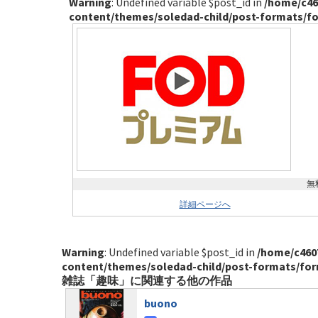
Warning
: Undefined variable $post_id in
/home/c46
content/themes/soledad-child/post-formats/f
無
詳細ページへ
Warning
: Undefined variable $post_id in
/home/c460
content/themes/soledad-child/post-formats/fo
雑誌「趣味」に関連する他の作品
buono