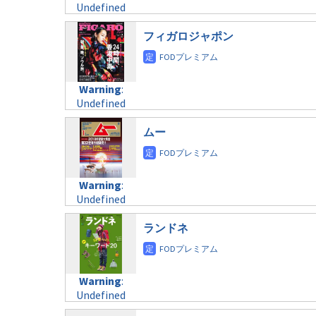
taxmagazine.php
Undefined
formats/format-
$post_id in
on line
34
variable
taxmagazine.php
/home/c4607168/public_html/osusume-
$post_id in
フィガロジャポン
on line
40
doga.com/wp-
/home/c4607168/public_html/osusume-
content/themes/soledad-
doga.com/wp-
Warning
:
child/post-
content/themes/soledad-
Undefined
formats/format-
Warning
:
child/post-
variable
taxmagazine.php
Undefined
formats/format-
$post_id in
on line
34
variable
taxmagazine.php
/home/c4607168/public_html/osusume-
$post_id in
ムー
on line
31
doga.com/wp-
/home/c4607168/public_html/osusume-
content/themes/soledad-
doga.com/wp-
Warning
:
child/post-
content/themes/soledad-
Undefined
formats/format-
Warning
:
child/post-
variable
taxmagazine.php
Undefined
formats/format-
$post_id in
on line
43
variable
taxmagazine.php
/home/c4607168/public_html/osusume-
$post_id in
ランドネ
on line
31
doga.com/wp-
/home/c4607168/public_html/osusume-
content/themes/soledad-
doga.com/wp-
Warning
:
child/post-
content/themes/soledad-
Undefined
formats/format-
Warning
:
child/post-
variable
taxmagazine.php
Undefined
formats/format-
$post_id in
on line
34
variable
taxmagazine.php
/home/c4607168/public_html/osusume-