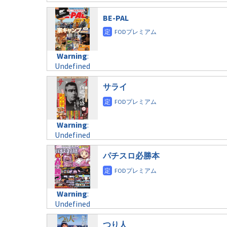
$post_id in
on line
34
variable
taxmagazine.php
/home/c4607168/public_html/osusume-
$post_id in
BE-PAL
on line
31
doga.com/wp-
/home/c4607168/public_html/osusume-
content/themes/soledad-
doga.com/wp-
Warning
:
child/post-
content/themes/soledad-
Undefined
formats/format-
Warning
:
child/post-
variable
taxmagazine.php
Undefined
formats/format-
$post_id in
on line
43
variable
taxmagazine.php
/home/c4607168/public_html/osusume-
$post_id in
サライ
on line
31
doga.com/wp-
/home/c4607168/public_html/osusume-
content/themes/soledad-
doga.com/wp-
Warning
:
child/post-
content/themes/soledad-
Undefined
formats/format-
Warning
:
child/post-
variable
taxmagazine.php
Undefined
formats/format-
$post_id in
on line
34
variable
taxmagazine.php
/home/c4607168/public_html/osusume-
$post_id in
パチスロ必勝本
on line
31
doga.com/wp-
/home/c4607168/public_html/osusume-
content/themes/soledad-
doga.com/wp-
Warning
:
child/post-
content/themes/soledad-
Undefined
formats/format-
Warning
:
child/post-
variable
taxmagazine.php
Undefined
formats/format-
$post_id in
on line
34
variable
taxmagazine.php
/home/c4607168/public_html/osusume-
$post_id in
つり人
on line
31