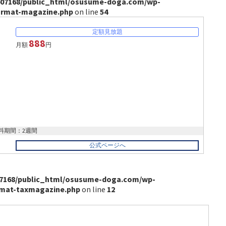
07168/public_html/osusume-doga.com/wp-
ormat-magazine.php
on line
54
888
月額
円
料期間：2週間
公式ページへ
7168/public_html/osusume-doga.com/wp-
rmat-taxmagazine.php
on line
12