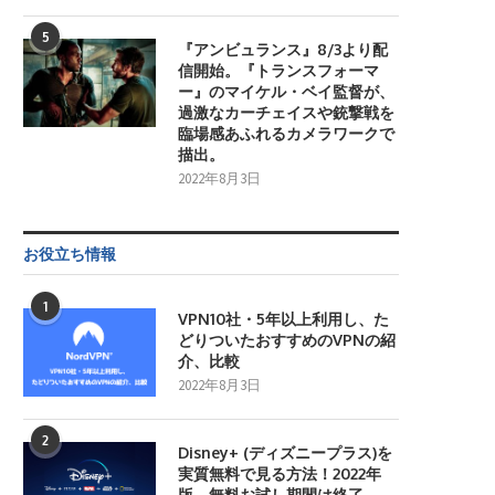
5
『アンビュランス』8/3より配
信開始。『トランスフォーマ
ー』のマイケル・ベイ監督が、
過激なカーチェイスや銃撃戦を
臨場感あふれるカメラワークで
描出。
2022年8月3日
お役立ち情報
1
VPN10社・5年以上利用し、た
どりついたおすすめのVPNの紹
介、比較
2022年8月3日
2
Disney+ (ディズニープラス)を
実質無料で見る方法！2022年
版。無料お試し期間は終了