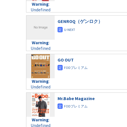
Undefined
formats/format-
Warning
:
child/post-
variable
taxmagazine.php
Undefined
formats/format-
$post_id in
on line
34
variable
taxmagazine.php
/home/c4607168/public_html/osusume-
$post_id in
GENROQ（ゲンロク）
on line
31
doga.com/wp-
/home/c4607168/public_html/osusume-
content/themes/soledad-
doga.com/wp-
Warning
:
child/post-
content/themes/soledad-
Undefined
formats/format-
Warning
:
child/post-
variable
taxmagazine.php
Undefined
formats/format-
$post_id in
on line
34
variable
taxmagazine.php
/home/c4607168/public_html/osusume-
$post_id in
GO OUT
on line
31
doga.com/wp-
/home/c4607168/public_html/osusume-
content/themes/soledad-
doga.com/wp-
Warning
:
child/post-
content/themes/soledad-
Undefined
formats/format-
Warning
:
child/post-
variable
taxmagazine.php
Undefined
formats/format-
$post_id in
on line
34
variable
taxmagazine.php
/home/c4607168/public_html/osusume-
$post_id in
Mr.Babe Magazine
on line
40
doga.com/wp-
/home/c4607168/public_html/osusume-
content/themes/soledad-
doga.com/wp-
Warning
:
child/post-
content/themes/soledad-
Undefined
formats/format-
Warning
:
child/post-
variable
taxmagazine.php
Undefined
formats/format-