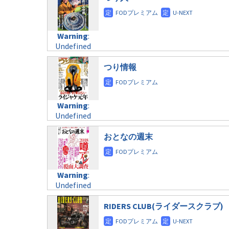
doga.com/wp-
/home/c4607168/public_html/osusume-
content/themes/soledad-
doga.com/wp-
Warning
:
child/post-
content/themes/soledad-
Undefined
formats/format-
Warning
:
child/post-
variable
taxmagazine.php
Undefined
formats/format-
$post_id in
on line
34
variable
taxmagazine.php
/home/c4607168/public_html/osusume-
$post_id in
つり情報
on line
31
doga.com/wp-
/home/c4607168/public_html/osusume-
content/themes/soledad-
doga.com/wp-
Warning
:
child/post-
content/themes/soledad-
Undefined
formats/format-
Warning
:
child/post-
variable
taxmagazine.php
Undefined
formats/format-
$post_id in
on line
34
variable
taxmagazine.php
/home/c4607168/public_html/osusume-
$post_id in
おとなの週末
on line
31
doga.com/wp-
/home/c4607168/public_html/osusume-
content/themes/soledad-
doga.com/wp-
Warning
:
child/post-
content/themes/soledad-
Undefined
formats/format-
Warning
:
child/post-
variable
taxmagazine.php
Undefined
formats/format-
$post_id in
on line
34
variable
taxmagazine.php
/home/c4607168/public_html/osusume-
$post_id in
RIDERS CLUB(ライダースクラブ)
on line
31
doga.com/wp-
/home/c4607168/public_html/osusume-
content/themes/soledad-
doga.com/wp-
Warning
: