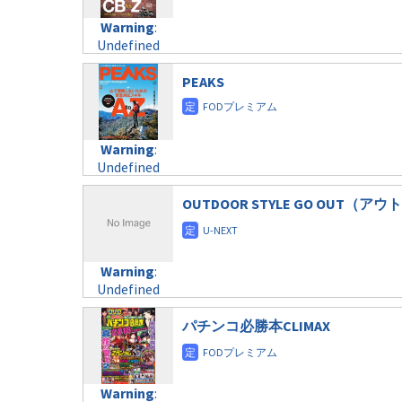
child/post-
content/themes/soledad-
Undefined
formats/format-
Warning
:
child/post-
variable
taxmagazine.php
Undefined
formats/format-
$post_id in
on line
34
variable
taxmagazine.php
/home/c4607168/public_html/osusume-
$post_id in
PEAKS
on line
31
doga.com/wp-
/home/c4607168/public_html/osusume-
content/themes/soledad-
doga.com/wp-
Warning
:
child/post-
content/themes/soledad-
Undefined
formats/format-
Warning
:
child/post-
variable
taxmagazine.php
Undefined
formats/format-
$post_id in
on line
34
variable
taxmagazine.php
/home/c4607168/public_html/osusume-
$post_id in
OUTDOOR STYLE GO OUT
on line
31
doga.com/wp-
/home/c4607168/public_html/osusume-
content/themes/soledad-
doga.com/wp-
Warning
:
child/post-
content/themes/soledad-
Undefined
formats/format-
Warning
:
child/post-
variable
taxmagazine.php
Undefined
formats/format-
$post_id in
on line
34
variable
taxmagazine.php
/home/c4607168/public_html/osusume-
$post_id in
パチンコ必勝本CLIMAX
on line
31
doga.com/wp-
/home/c4607168/public_html/osusume-
content/themes/soledad-
doga.com/wp-
Warning
:
child/post-
content/themes/soledad-
Undefined
formats/format-
Warning
:
child/post-
variable