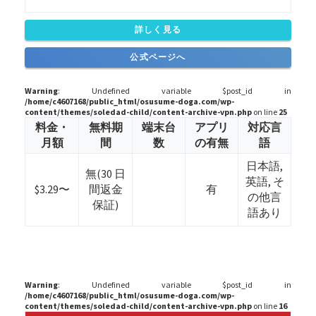
詳しく見る
公式ページへ
Warning
: Undefined variable $post_id in
/home/c4607168/public_html/osusume-doga.com/wp-
content/themes/soledad-child/content-archive-vpn.php
on line
25
料金・
無料期
端末台
アプリ
対応言
月額
間
数
の有無
語
日本語,
無(30 日
英語, そ
$3.29〜
間返金
有
の他言
保証)
語あり
Warning
: Undefined variable $post_id in
/home/c4607168/public_html/osusume-doga.com/wp-
content/themes/soledad-child/content-archive-vpn.php
on line
16