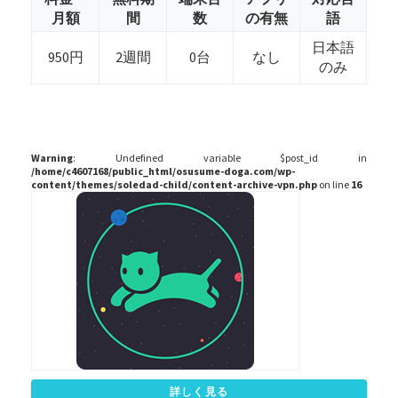
月額
間
数
の有無
語
日本語
950円
2週間
0台
なし
のみ
Warning
: Undefined variable $post_id in
/home/c4607168/public_html/osusume-doga.com/wp-
content/themes/soledad-child/content-archive-vpn.php
on line
16
詳しく見る