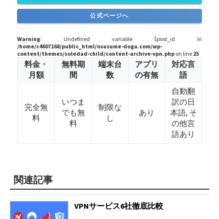
公式ページへ
Warning
: Undefined variable $post_id in
/home/c4607168/public_html/osusume-doga.com/wp-
content/themes/soledad-child/content-archive-vpn.php
on line
25
料金・
無料期
端末台
アプリ
対応言
月額
間
数
の有無
語
自動翻
いつま
訳の日
完全無
制限な
でも無
あり
本語, そ
料
し
料
の他言
語あり
関連記事
VPNサービス6社徹底比較