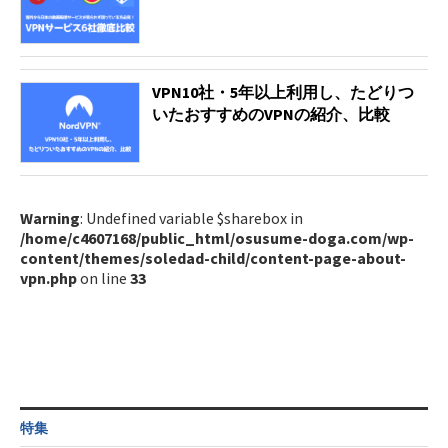
VPN10社・5年以上利用し、たどりつ
いたおすすめのVPNの紹介、比較
Warning
: Undefined variable $sharebox in
/home/c4607168/public_html/osusume-doga.com/wp-
content/themes/soledad-child/content-page-about-
vpn.php
on line
33
特集