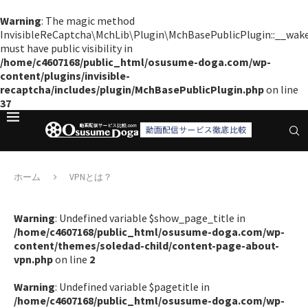
Warning
: The magic method
InvisibleReCaptcha\MchLib\Plugin\MchBasePublicPlugin::__wak
must have public visibility in
/home/c4607168/public_html/osusume-doga.com/wp-
content/plugins/invisible-
recaptcha/includes/plugin/MchBasePublicPlugin.php
on line
37
ホーム
VPNとは？
Warning
: Undefined variable $show_page_title in
/home/c4607168/public_html/osusume-doga.com/wp-
content/themes/soledad-child/content-page-about-
vpn.php
on line
2
Warning
: Undefined variable $pagetitle in
/home/c4607168/public_html/osusume-doga.com/wp-