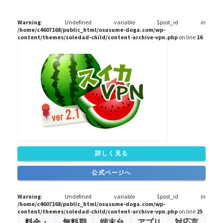
Warning
: Undefined variable $post_id in
/home/c4607168/public_html/osusume-doga.com/wp-
content/themes/soledad-child/content-archive-vpn.php
on line
16
詳しく見る
公式ページへ
Warning
: Undefined variable $post_id in
/home/c4607168/public_html/osusume-doga.com/wp-
content/themes/soledad-child/content-archive-vpn.php
on line
25
料金・
無料期
端末台
アプリ
対応言