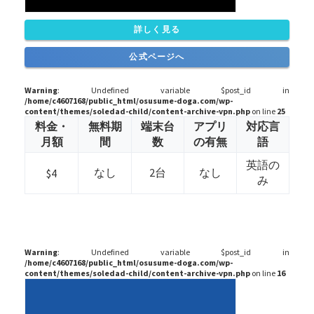
詳しく見る
公式ページへ
Warning
: Undefined variable $post_id in
/home/c4607168/public_html/osusume-doga.com/wp-
content/themes/soledad-child/content-archive-vpn.php
on line
25
料金・
無料期
端末台
アプリ
対応言
月額
間
数
の有無
語
英語の
なし
2台
なし
$4
み
Warning
: Undefined variable $post_id in
/home/c4607168/public_html/osusume-doga.com/wp-
content/themes/soledad-child/content-archive-vpn.php
on line
16