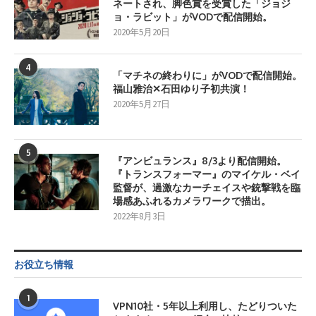
ネートされ、脚色賞を受賞した「ジョジ
ョ・ラビット」がVODで配信開始。
2020年5月20日
4
「マチネの終わりに」がVODで配信開始。
福山雅治✕石田ゆり子初共演！
2020年5月27日
5
『アンビュランス』8/3より配信開始。
『トランスフォーマー』のマイケル・ベイ
監督が、過激なカーチェイスや銃撃戦を臨
場感あふれるカメラワークで描出。
2022年8月3日
お役立ち情報
1
VPN10社・5年以上利用し、たどりついた