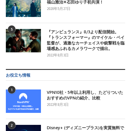
福山雅治✕石田ゆり子初共演！
2020年5月27日
5
『アンビュランス』8/3より配信開始。
『トランスフォーマー』のマイケル・ベイ
監督が、過激なカーチェイスや銃撃戦を臨
場感あふれるカメラワークで描出。
2022年8月3日
お役立ち情報
1
VPN10社・5年以上利用し、たどりついた
おすすめのVPNの紹介、比較
2022年8月3日
2
Disney+ (ディズニープラス)を実質無料で