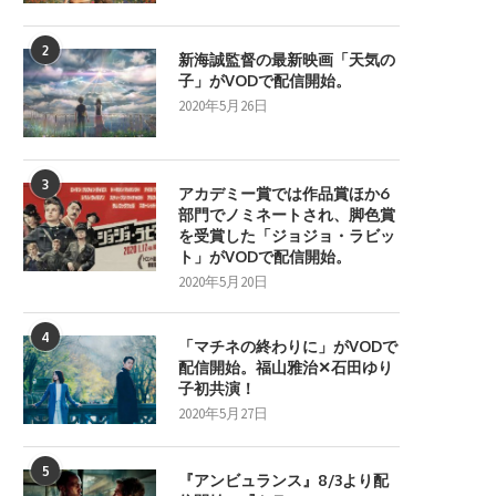
2
新海誠監督の最新映画「天気の
子」がVODで配信開始。
2020年5月26日
3
アカデミー賞では作品賞ほか6
部門でノミネートされ、脚色賞
を受賞した「ジョジョ・ラビッ
ト」がVODで配信開始。
2020年5月20日
4
「マチネの終わりに」がVODで
配信開始。福山雅治✕石田ゆり
子初共演！
2020年5月27日
5
『アンビュランス』8/3より配