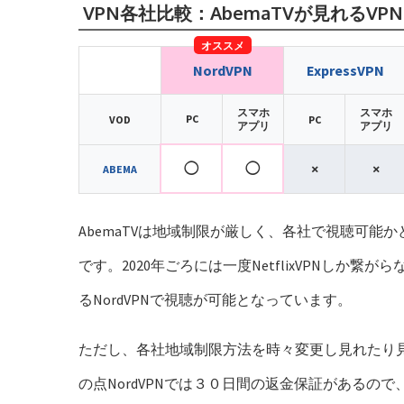
VPN各社比較：AbemaTVが見れるVP
NordVPN
ExpressVPN
スマホ
スマホ
PC
VOD
PC
アプリ
アプリ
◯
◯
×
×
ABEMA
AbemaTVは地域制限が厳しく、各社で視聴可能か
です。2020年ごろには一度NetflixVPNし
るNordVPNで視聴が可能となっています。
ただし、各社地域制限方法を時々変更し見れたり
の点NordVPNでは３０日間の返金保証があるの