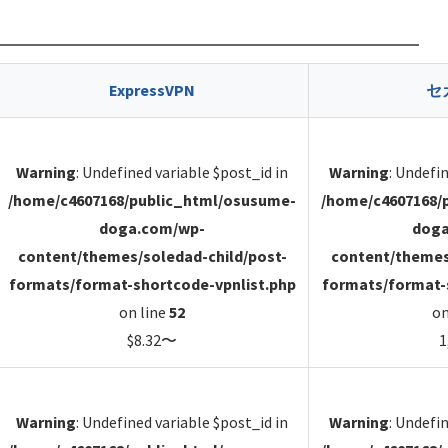
ExpressVPN
セ
Warning
: Undefined variable $post_id in
Warning
: Undefi
/home/c4607168/public_html/osusume-
/home/c4607168/
doga.com/wp-
doga
content/themes/soledad-child/post-
content/themes
formats/format-shortcode-vpnlist.php
formats/format-
on line
52
on
$8.32〜
1
Warning
: Undefined variable $post_id in
Warning
: Undefi