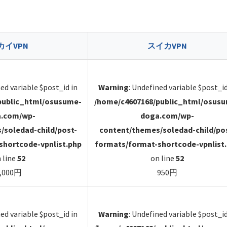
カイVPN
スイカVPN
ned variable $post_id in
Warning
: Undefined variable $post_id
public_html/osusume-
/home/c4607168/public_html/osus
.com/wp-
doga.com/wp-
/soledad-child/post-
content/themes/soledad-child/po
shortcode-vpnlist.php
formats/format-shortcode-vpnlist
 line
52
on line
52
,000円
950円
ned variable $post_id in
Warning
: Undefined variable $post_id