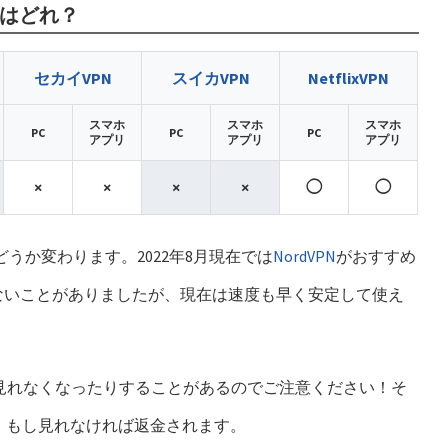
Nはどれ？
セカイVPN
スイカVPN
NetflixVPN
スマホ
スマホ
スマホ
PC
PC
PC
アプリ
アプリ
アプリ
×
×
×
×
◯
◯
どうか変わります。2022年8月現在では
NordVPN
がおすすめ
か繋がらないことがありましたが、現在は速度も早く安定して使え
見れなくなったりすることがあるのでご注意ください！そ
で、もし見れなければ返金されます。