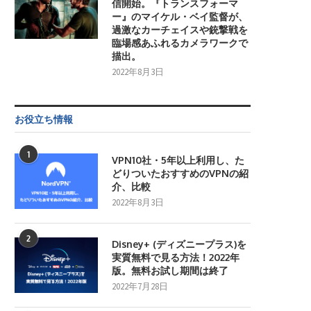
信開始。『トランスフォーマ
ー』のマイケル・ベイ監督が、
過激なカーチェイスや銃撃戦を
臨場感あふれるカメラワークで
描出。
2022年8月3日
お役立ち情報
1
VPN10社・5年以上利用し、た
どりついたおすすめのVPNの紹
介、比較
2022年8月3日
2
Disney+ (ディズニープラス)を
実質無料で見る方法！2022年
版。無料お試し期間は終了
2022年7月28日