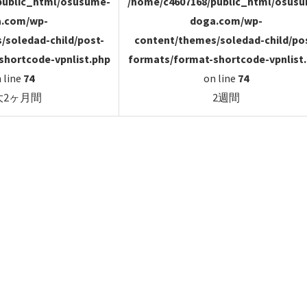
public_html/osusume-
/home/c4607168/public_html/osus
.com/wp-
doga.com/wp-
/soledad-child/post-
content/themes/soledad-child/po
shortcode-vpnlist.php
formats/format-shortcode-vpnlist
 line
74
on line
74
大2ヶ月間
2週間