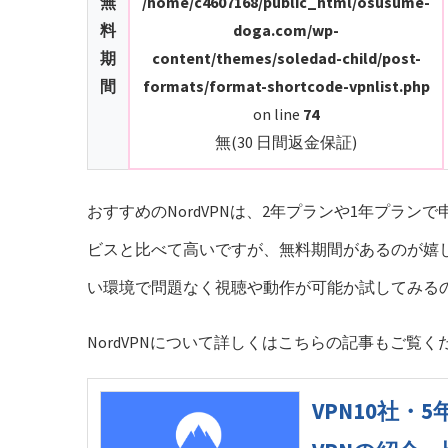
無
/home/c4607168/public_html/osusume-
料
doga.com/wp-
期
content/themes/soledad-child/post-
間
formats/format-shortcode-vpnlist.php
on line
74
無(30 日間返金保証)
おすすめのNordVPNは、2年プランや1年プラ
ビスと比べて高いですが、無料期間があるのが嬉
い環境で問題なく視聴や動作が可能か試してみる
NordVPNについて詳しくはこちらの記事もご覧く
VPN10社