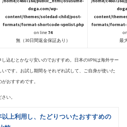
/home/c4607168/public_html/osusume-
/home/c4607168/
doga.com/wp-
doga
content/themes/soledad-child/post-
content/themes
formats/format-shortcode-vpnlist.php
formats/format-
on line
74
on
無（30日間返金保証あり）
最
ンで申し込むとかなり安いのでおすすめ。日本のVPNは海外サー
しいです。お試し期間をそれぞれ試して、ご自身が使いた
のがおすすめです。
ださい。
・5年以上利用し、たどりついたおすすめの