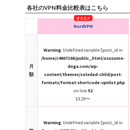
各社のVPN料金比較表はこちら
NordVPN
Warning
: Undefined variable $post_id in
/home/c4607168/public_html/osusume-
月
doga.com/wp-
額
content/themes/soledad-child/post-
formats/format-shortcode-vpnlist.php
on line
52
$3.29〜
Warning
: Undefined variable $post_id in