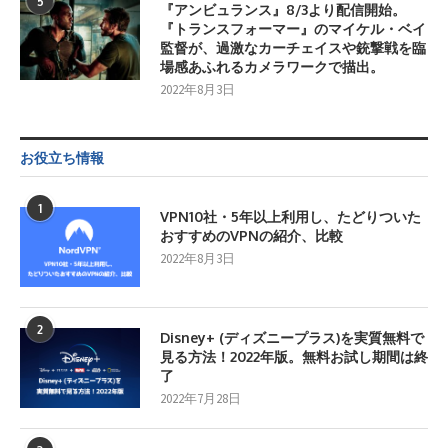
5
『アンビュランス』8/3より配信開始。
『トランスフォーマー』のマイケル・ベイ
監督が、過激なカーチェイスや銃撃戦を臨
場感あふれるカメラワークで描出。
2022年8月3日
お役立ち情報
1
VPN10社・5年以上利用し、たどりついた
おすすめのVPNの紹介、比較
2022年8月3日
2
Disney+ (ディズニープラス)を実質無料で
見る方法！2022年版。無料お試し期間は終
了
2022年7月28日