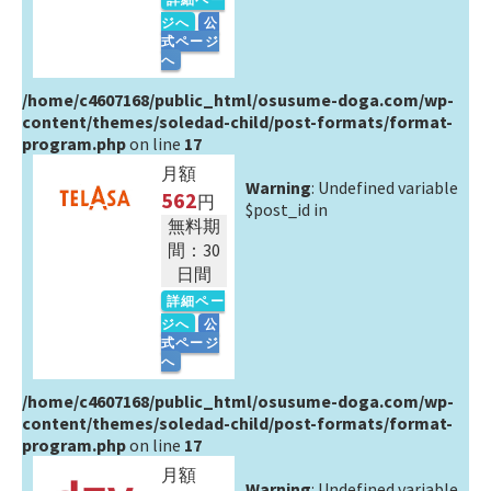
ジへ
公
式ページ
へ
/home/c4607168/public_html/osusume-doga.com/wp-
content/themes/soledad-child/post-formats/format-
program.php
on line
17
月額
Warning
: Undefined variable
562
円
$post_id in
無料期
間：30
日間
詳細ペー
ジへ
公
式ページ
へ
/home/c4607168/public_html/osusume-doga.com/wp-
content/themes/soledad-child/post-formats/format-
program.php
on line
17
月額
Warning
: Undefined variable