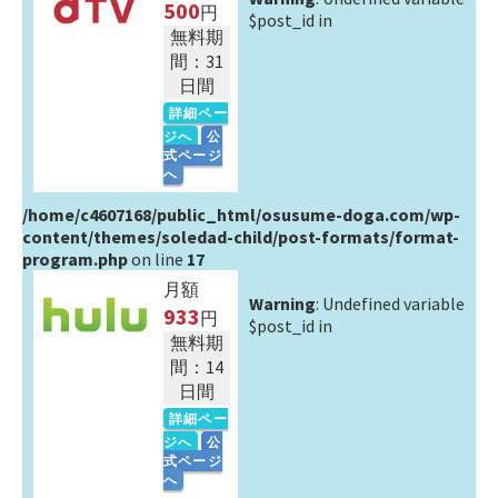
500
円
$post_id in
無料期
間：31
日間
詳細ペー
ジへ
公
式ページ
へ
/home/c4607168/public_html/osusume-doga.com/wp-
content/themes/soledad-child/post-formats/format-
program.php
on line
17
月額
Warning
: Undefined variable
933
円
$post_id in
無料期
間：14
日間
詳細ペー
ジへ
公
式ページ
へ