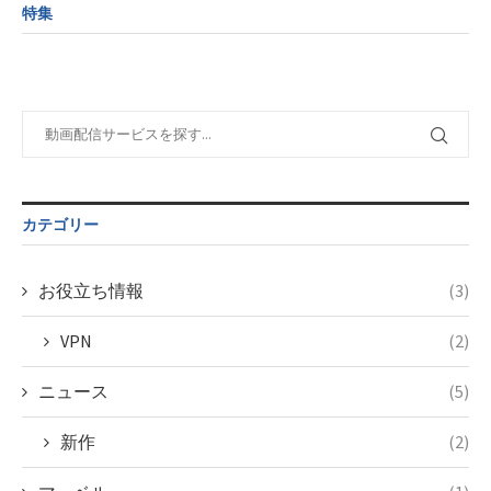
child/post-
variable
tax.php
on
特集
formats/format-
$post_id in
line
115
tax.php
on
/home/c4607168/public_html/osusume-
line
112
doga.com/wp-
content/themes/soledad-
Warning
:
child/post-
Undefined
formats/format-
variable
tax.php
on
$post_id in
line
115
/home/c4607168/public_html/osusume-
doga.com/wp-
カテゴリー
content/themes/soledad-
child/post-
formats/format-
お役立ち情報
(3)
tax.php
on
line
115
VPN
(2)
ニュース
(5)
新作
(2)