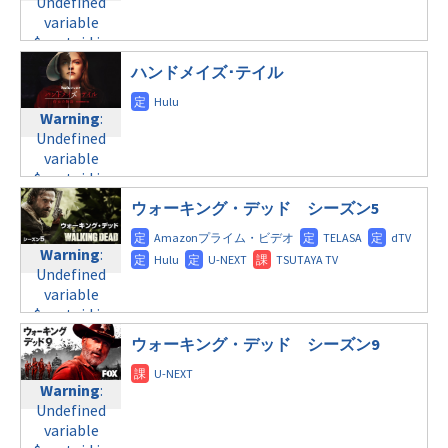
Undefined
variable
$post_id in
/home/c4607168/public_html/osusume-
ハンドメイズ･テイル
doga.com/wp-
content/themes/soledad-
Warning
:
child/post-
Undefined
formats/format-
variable
tax.php
on
$post_id in
line
112
/home/c4607168/public_html/osusume-
ウォーキング・デッド シーズン5
doga.com/wp-
Warning
:
content/themes/soledad-
Undefined
Warning
:
child/post-
variable
Undefined
formats/format-
$post_id in
variable
tax.php
on
/home/c4607168/public_html/osusume-
$post_id in
line
112
doga.com/wp-
/home/c4607168/public_html/osusume-
content/themes/soledad-
ウォーキング・デッド シーズン9
doga.com/wp-
Warning
:
child/post-
content/themes/soledad-
Undefined
formats/format-
Warning
:
child/post-
variable
tax.php
on
Undefined
formats/format-
$post_id in
line
115
variable
tax.php
on
/home/c4607168/public_html/osusume-