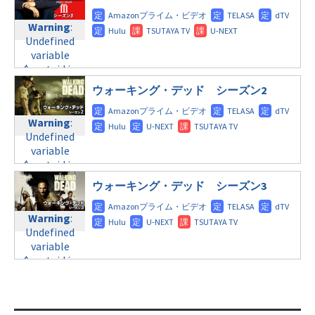
doga.com/wp-
Warning
:
child/post-
content/themes/soledad-
Undefined
formats/format-
Warning
:
child/post-
variable
tax.php
on
Undefined
formats/format-
$post_id in
line
115
variable
tax.php
on
/home/c4607168/public_html/osusume-
$post_id in
line
112
doga.com/wp-
/home/c4607168/public_html/osusume-
content/themes/soledad-
ウォーキング・デッド シーズン2
doga.com/wp-
Warning
:
child/post-
content/themes/soledad-
Undefined
formats/format-
Warning
:
child/post-
variable
tax.php
on
Undefined
formats/format-
$post_id in
line
115
variable
tax.php
on
/home/c4607168/public_html/osusume-
$post_id in
line
112
doga.com/wp-
/home/c4607168/public_html/osusume-
content/themes/soledad-
ウォーキング・デッド シーズン3
doga.com/wp-
Warning
:
child/post-
content/themes/soledad-
Undefined
formats/format-
Warning
:
child/post-
variable
tax.php
on
Undefined
formats/format-
$post_id in
line
115
variable
tax.php
on
/home/c4607168/public_html/osusume-
$post_id in
line
112
doga.com/wp-
/home/c4607168/public_html/osusume-
content/themes/soledad-
doga.com/wp-
Warning
:
child/post-
content/themes/soledad-
Undefined
formats/format-