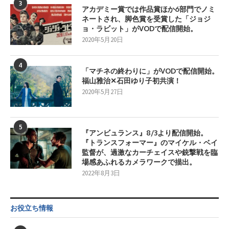
3
アカデミー賞では作品賞ほか6部門でノミ
ネートされ、脚色賞を受賞した「ジョジ
ョ・ラビット」がVODで配信開始。
2020年5月20日
4
「マチネの終わりに」がVODで配信開始。
福山雅治✕石田ゆり子初共演！
2020年5月27日
5
『アンビュランス』8/3より配信開始。
『トランスフォーマー』のマイケル・ベイ
監督が、過激なカーチェイスや銃撃戦を臨
場感あふれるカメラワークで描出。
2022年8月3日
お役立ち情報