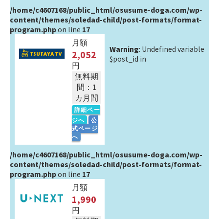
/home/c4607168/public_html/osusume-doga.com/wp-
content/themes/soledad-child/post-formats/format-
program.php
on line
17
月額
Warning
: Undefined variable
2,052
$post_id in
円
無料期
間：1
カ月間
詳細ペー
ジへ
公
式ページ
へ
/home/c4607168/public_html/osusume-doga.com/wp-
content/themes/soledad-child/post-formats/format-
program.php
on line
17
月額
1,990
円