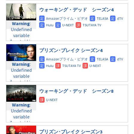
$post_id in
line
112
doga.com/wp-
/home/c4607168/public_html/osusume-
content/themes/soledad-
ウォーキング・デッド シーズン4
doga.com/wp-
Warning
:
child/post-
content/themes/soledad-
Undefined
formats/format-
Warning
:
child/post-
variable
tax.php
on
Undefined
formats/format-
$post_id in
line
115
variable
tax.php
on
/home/c4607168/public_html/osusume-
$post_id in
line
112
doga.com/wp-
/home/c4607168/public_html/osusume-
content/themes/soledad-
プリズン･ブレイク シーズン4
doga.com/wp-
Warning
:
child/post-
content/themes/soledad-
Undefined
formats/format-
Warning
:
child/post-
variable
tax.php
on
Undefined
formats/format-
$post_id in
line
115
variable
tax.php
on
/home/c4607168/public_html/osusume-
$post_id in
line
112
doga.com/wp-
/home/c4607168/public_html/osusume-
content/themes/soledad-
ウォーキング・デッド シーズン8
doga.com/wp-
Warning
:
child/post-
content/themes/soledad-
Undefined
formats/format-
Warning
:
child/post-
variable
tax.php
on
Undefined
formats/format-
$post_id in
line
115
variable
tax.php
on
/home/c4607168/public_html/osusume-
$post_id in
line
112
doga.com/wp-
/home/c4607168/public_html/osusume-
content/themes/soledad-
プリズン･ブレイク シーズン3