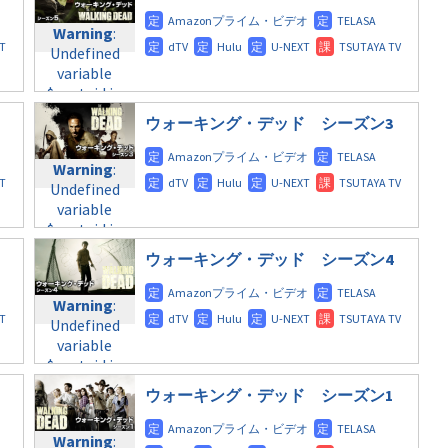
content/themes/soledad-
Warning
:
child/post-
Undefined
formats/format-
variable
tax.php
on
$post_id in
line
112
/home/c4607168/public_html/osusume-
ウォーキング・デッド シーズン3
doga.com/wp-
Warning
:
content/themes/soledad-
Undefined
Warning
:
child/post-
variable
Undefined
formats/format-
$post_id in
variable
tax.php
on
/home/c4607168/public_html/osusume-
$post_id in
line
112
doga.com/wp-
/home/c4607168/public_html/osusume-
content/themes/soledad-
ウォーキング・デッド シーズン4
doga.com/wp-
Warning
:
child/post-
content/themes/soledad-
Undefined
formats/format-
Warning
:
child/post-
variable
tax.php
on
Undefined
formats/format-
$post_id in
line
115
variable
tax.php
on
/home/c4607168/public_html/osusume-
$post_id in
line
112
doga.com/wp-
/home/c4607168/public_html/osusume-
content/themes/soledad-
ウォーキング・デッド シーズン1
doga.com/wp-
Warning
:
child/post-
content/themes/soledad-
Undefined
formats/format-
Warning
:
child/post-