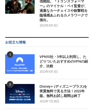
信開始。『トランスフォーマ
ー』のマイケル・ベイ監督が、
過激なカーチェイスや銃撃戦を
臨場感あふれるカメラワークで
描出。
2022年8月3日
お役立ち情報
1
VPN10社・5年以上利用し、た
どりついたおすすめのVPNの紹
介、比較
2022年8月3日
2
Disney+ (ディズニープラス)を
実質無料で見る方法！2022年
版。無料お試し期間は終了
2022年7月28日