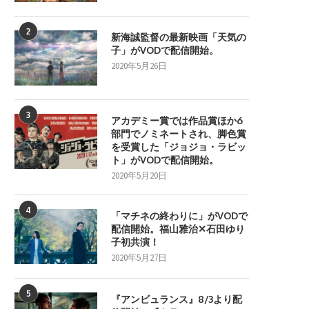
2
新海誠監督の最新映画「天気の
子」がVODで配信開始。
2020年5月26日
3
アカデミー賞では作品賞ほか6
部門でノミネートされ、脚色賞
を受賞した「ジョジョ・ラビッ
ト」がVODで配信開始。
2020年5月20日
4
「マチネの終わりに」がVODで
配信開始。福山雅治✕石田ゆり
子初共演！
2020年5月27日
5
『アンビュランス』8/3より配