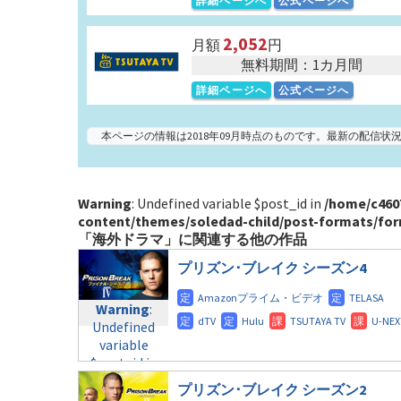
詳細ページへ
公式ページへ
2,052
月額
円
無料期間：1カ月間
詳細ページへ
公式ページへ
本ページの情報は2018年09月時点のものです。最新の配信
Warning
: Undefined variable $post_id in
/home/c460
content/themes/soledad-child/post-formats/for
「海外ドラマ」に関連する他の作品
プリズン･ブレイク シーズン4
Warning
:
Undefined
variable
$post_id in
/home/c4607168/public_html/osusume-
プリズン･ブレイク シーズン2
doga.com/wp-