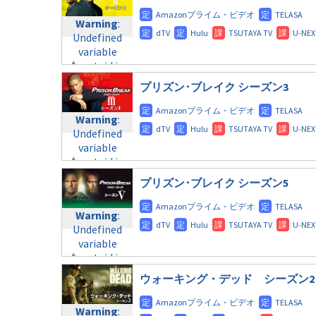
content/themes/soledad-
Warning
:
child/post-
Undefined
formats/format-
variable
tax.php
on
$post_id in
line
112
/home/c4607168/public_html/osusume-
プリズン･ブレイク シーズン3
doga.com/wp-
Warning
:
content/themes/soledad-
Undefined
Warning
:
child/post-
variable
Undefined
formats/format-
$post_id in
variable
tax.php
on
/home/c4607168/public_html/osusume-
$post_id in
line
112
doga.com/wp-
/home/c4607168/public_html/osusume-
content/themes/soledad-
プリズン･ブレイク シーズン5
doga.com/wp-
Warning
:
child/post-
content/themes/soledad-
Undefined
formats/format-
Warning
:
child/post-
variable
tax.php
on
Undefined
formats/format-
$post_id in
line
115
variable
tax.php
on
/home/c4607168/public_html/osusume-
$post_id in
line
112
doga.com/wp-
/home/c4607168/public_html/osusume-
content/themes/soledad-
ウォーキング・デッド シーズン2
doga.com/wp-
Warning
:
child/post-
content/themes/soledad-
Undefined
formats/format-
Warning
:
child/post-