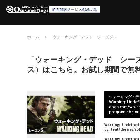
ホーム
ウォーキング・デッド シーズン5
「ウォーキング・デッド シーズ
ス）はこちら。お試し期間で無
ウォーキング・デ
Warning
: Undefined variable $post_id in
Warning
: Undef
/home/c4607168/public_html/osusume-
doga.com/wp-co
doga.com/wp-
program.php
on
content/themes/soledad-child/post-
formats/format-single-program.php
on line
38
Warning
: Undefined
content/themes/sol
Warning
: Undefined