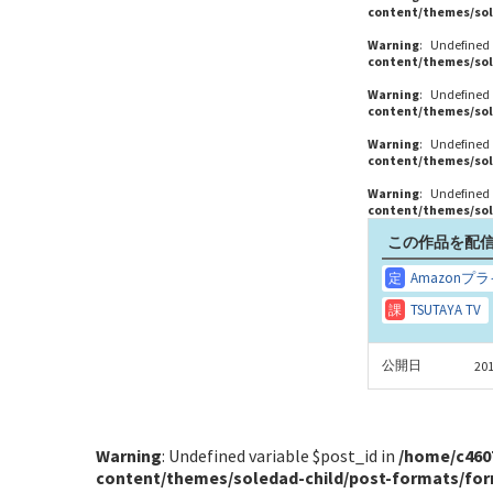
content/themes/sol
Warning
: Undefined
content/themes/sol
Warning
: Undefined
content/themes/sol
Warning
: Undefined
content/themes/sol
Warning
: Undefined
content/themes/sol
この作品を配信
公開日
20
Warning
: Undefined variable $post_id in
/home/c460
content/themes/soledad-child/post-formats/fo