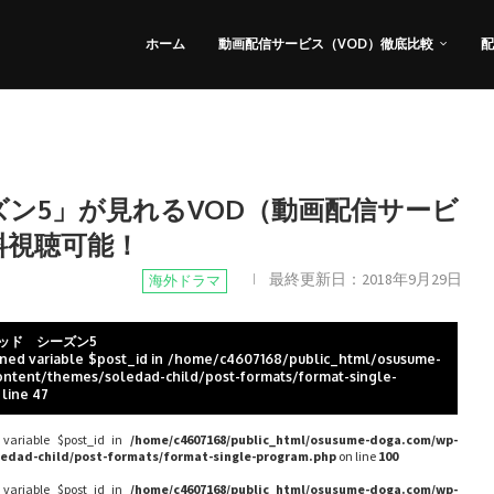
ホーム
動画配信サービス（VOD）徹底比較
配
ン5」が見れるVOD（動画配信サービ
料視聴可能！
最終更新日：
2018年9月29日
海外ドラマ
ッド シーズン5
ined variable $post_id in
/home/c4607168/public_html/osusume-
ntent/themes/soledad-child/post-formats/format-single-
 line
47
 variable $post_id in
/home/c4607168/public_html/osusume-doga.com/wp-
edad-child/post-formats/format-single-program.php
on line
100
 variable $post_id in
/home/c4607168/public_html/osusume-doga.com/wp-