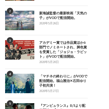
2
新海誠監督の最新映画「天気の
子」がVODで配信開始。
2020年5月26日
3
アカデミー賞では作品賞ほか6
部門でノミネートされ、脚色賞
を受賞した「ジョジョ・ラビッ
ト」がVODで配信開始。
2020年5月20日
4
「マチネの終わりに」がVODで
配信開始。福山雅治✕石田ゆり
子初共演！
2020年5月27日
5
『アンビュランス』8/3より配