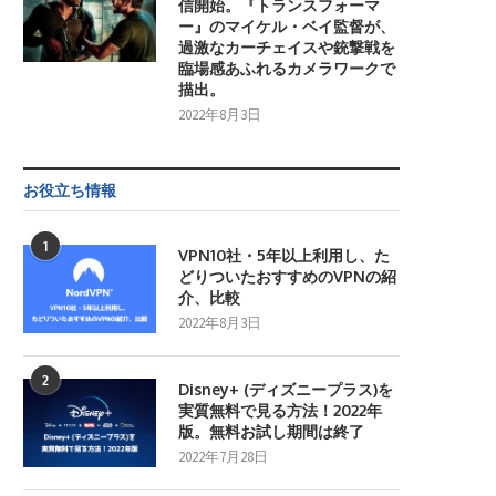
信開始。『トランスフォーマ
ー』のマイケル・ベイ監督が、
過激なカーチェイスや銃撃戦を
臨場感あふれるカメラワークで
描出。
2022年8月3日
お役立ち情報
1
VPN10社・5年以上利用し、た
どりついたおすすめのVPNの紹
介、比較
2022年8月3日
2
Disney+ (ディズニープラス)を
実質無料で見る方法！2022年
版。無料お試し期間は終了
2022年7月28日