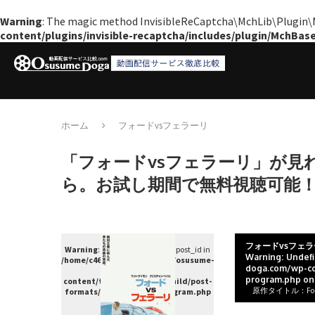
Warning
: The magic method InvisibleReCaptcha\MchLib\Plugin\Mc
content/plugins/invisible-recaptcha/includes/plugin/MchBas
ホーム
フォードvsフェラーリ
「フォードvsフェラーリ」が見
ら。お試し期間で無料視聴可能
フォードvsフェラ
Warning
: Undefined variable $post_id in
Warning
: Undef
/home/c4607168/public_html/osusume-
doga.com/wp-co
doga.com/wp-
program.php
on
content/themes/soledad-child/post-
原作タイトル：Ford v
formats/format-single-program.php
on line
38