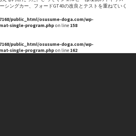
ーシングカー、フォードGT40の改良とテストを重ねていく
7168/public_html/osusume-doga.com/wp-
rmat-single-program.php
on line
158
7168/public_html/osusume-doga.com/wp-
rmat-single-program.php
on line
162