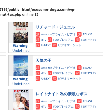
7168/public_html/osusume-doga.com/wp-
mat-tax.php
on line
12
リチャード・ジュエル
Warning
:
Undefined
variable
$post_id in
天気の子
/home/c4607168/public_html/osusume-
doga.com/wp-
content/themes/soledad-
Warning
:
child/post-
Undefined
formats/format-
variable
tax.php
on
$post_id in
レイトナイト 私の素敵なボス
line
31
/home/c4607168/public_html/osusume-
doga.com/wp-
Warning
:
content/themes/soledad-
Undefined