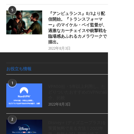
5
『アンビュランス』8/3より配
信開始。『トランスフォーマ
ー』のマイケル・ベイ監督が、
過激なカーチェイスや銃撃戦を
臨場感あふれるカメラワークで
描出。
2022年8月3日
お役立ち情報
1
VPN10社・5年以上利用し、た
どりついたおすすめのVPNの紹
介、比較
2022年8月3日
2
Disney+ (ディズニープラス)を
実質無料で見る方法！2022年
版。無料お試し期間は終了