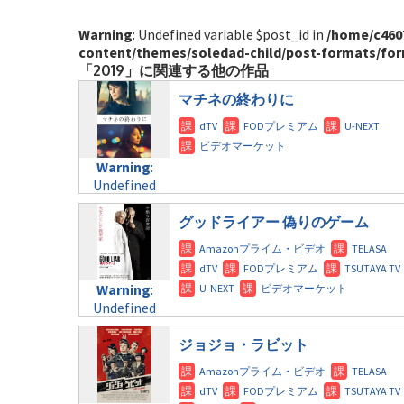
Warning
: Undefined variable $post_id in
/home/c460
content/themes/soledad-child/post-formats/for
「2019」に関連する他の作品
マチネの終わりに
Warning
:
Undefined
variable
$post_id in
グッドライアー 偽りのゲーム
/home/c4607168/public_html/osusume-
doga.com/wp-
content/themes/soledad-
Warning
:
child/post-
Undefined
formats/format-
variable
tax.php
on
$post_id in
ジョジョ・ラビット
line
31
/home/c4607168/public_html/osusume-
doga.com/wp-
Warning
:
content/themes/soledad-
Undefined