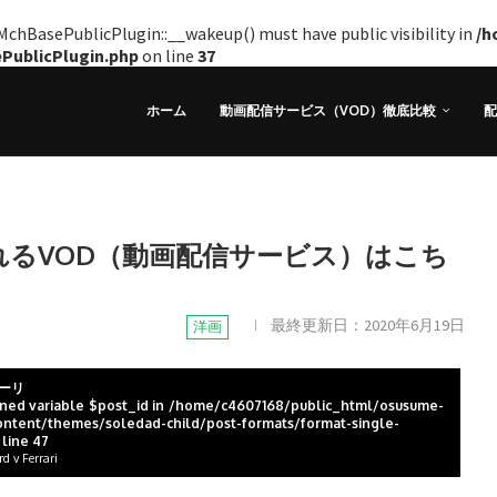
hBasePublicPlugin::__wakeup() must have public visibility in
/h
ePublicPlugin.php
on line
37
ホーム
動画配信サービス（VOD）徹底比較
配
れるVOD（動画配信サービス）はこち
！
最終更新日：
2020年6月19日
洋画
ーリ
ined variable $post_id in
/home/c4607168/public_html/osusume-
ntent/themes/soledad-child/post-formats/format-single-
 line
47
 Ferrari