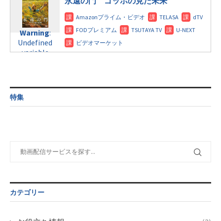
永遠の門 ゴッホの見た未来
/home/c4607168/public_html/osusume-
doga.com/wp-
Warning
:
content/themes/soledad-
Undefined
Warning
:
child/post-
variable
Undefined
formats/format-
$post_id in
variable
tax.php
on
/home/c4607168/public_html/osusume-
$post_id in
line
31
doga.com/wp-
/home/c4607168/public_html/osusume-
content/themes/soledad-
doga.com/wp-
Warning
:
child/post-
content/themes/soledad-
Undefined
formats/format-
特集
child/post-
variable
tax.php
on
formats/format-
$post_id in
line
34
tax.php
on
/home/c4607168/public_html/osusume-
line
31
doga.com/wp-
content/themes/soledad-
Warning
:
child/post-
Undefined
formats/format-
variable
tax.php
on
$post_id in
line
34
/home/c4607168/public_html/osusume-
カテゴリー
doga.com/wp-
content/themes/soledad-
child/post-