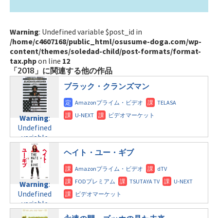
Warning
: Undefined variable $post_id in
/home/c4607168/public_html/osusume-doga.com/wp-
content/themes/soledad-child/post-formats/format-
tax.php
on line
12
「2018」に関連する他の作品
ブラック・クランズマン
Warning
:
Undefined
variable
$post_id in
ヘイト・ユー・ギブ
/home/c4607168/public_html/osusume-
doga.com/wp-
content/themes/soledad-
Warning
:
child/post-
Undefined
formats/format-
variable
tax.php
on
$post_id in
line
31