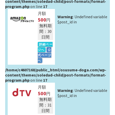
content/themes/soledad-child/post-formats/format-
program.php
on line
17
月額
Warning
: Undefined variable
500
円
$post_id in
無料期
間：30
日間
詳細ペー
ジへ
公
式ページ
へ
/home/c4607168/public_html/osusume-doga.com/wp-
content/themes/soledad-child/post-formats/format-
program.php
on line
17
月額
Warning
: Undefined variable
500
円
$post_id in
無料期
間：31
日間