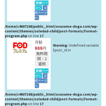
詳細ペー
ジへ
公
式ページ
へ
/home/c4607168/public_html/osusume-doga.com/wp-
content/themes/soledad-child/post-formats/format-
program.php
on line
17
月額
Warning
: Undefined variable
888
円
$post_id in
無料期
間：2
週間
詳細ペー
ジへ
公
式ページ
へ
/home/c4607168/public_html/osusume-doga.com/wp-
content/themes/soledad-child/post-formats/format-
program.php
on line
17