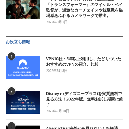
『トランスフォーマー』のマイケル・ベイ
監督が、過激なカーチェイスや銃撃戦を臨
場感あふれるカメラワークで描出。
2022年8月3日
お役立ち情報
1
VPN10社・5年以上利用し、たどりついた
おすすめのVPNの紹介、比較
2022年8月3日
2
Disney+ (ディズニープラス)を実質無料で
見る方法！2022年版。無料お試し期間は終
了
2022年7月28日
3
AbemaTVが海外から見れない！を解消。