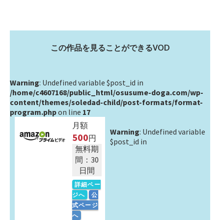
この作品を見ることができるVOD
Warning
: Undefined variable $post_id in
/home/c4607168/public_html/osusume-doga.com/wp-
content/themes/soledad-child/post-formats/format-
program.php
on line
17
月額
Warning
: Undefined variable
500
円
$post_id in
無料期
間：30
日間
詳細ペー
ジへ
公
式ページ
へ