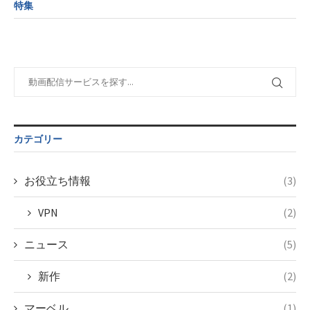
variable
tax.php
on
特集
formats/format-
$post_id in
line
115
tax.php
on
/home/c4607168/public_html/osusume-
line
112
doga.com/wp-
content/themes/soledad-
Warning
:
child/post-
Undefined
formats/format-
variable
tax.php
on
$post_id in
line
115
/home/c4607168/public_html/osusume-
doga.com/wp-
カテゴリー
content/themes/soledad-
child/post-
formats/format-
お役立ち情報
(3)
tax.php
on
line
115
VPN
(2)
ニュース
(5)
新作
(2)
マーベル
(1)