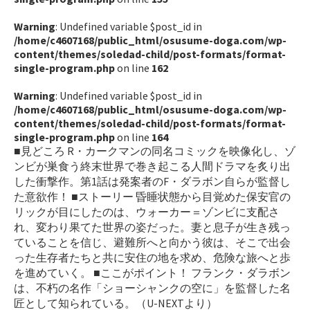
Warning
: Undefined variable $post_id in
/home/c4607168/public_html/osusume-doga.com/wp-
content/themes/soledad-child/post-formats/format-
single-program.php
on line
162
Warning
: Undefined variable $post_id in
/home/c4607168/public_html/osusume-doga.com/wp-
content/themes/soledad-child/post-formats/format-
single-program.php
on line
164
■見どころ R・カークマンの同名コミックを映像化し、ゾ
ンビが巣食う終末世界で巻き起こる人間ドラマを炙り出
した衝撃作。第1話は発案者のF・ダラボン自らが監督し
た意欲作！ ■ストーリー 昏睡状態から目覚めた保安官の
リックが目にしたのは、ウォーカー＝ゾンビに支配さ
れ、変わり果てた世界の姿だった。妻と息子が生き残っ
ていることを信じ、避難所へと向かう彼は、そこで出会
った生存者たちと共に安住の地を求め、危険な旅へと歩
を進めていく。 ■ここがポイント！ フランク・ダラボン
は、不朽の名作「ショーシャンクの空に」を監督した名
匠として知られている。（U-NEXTより）