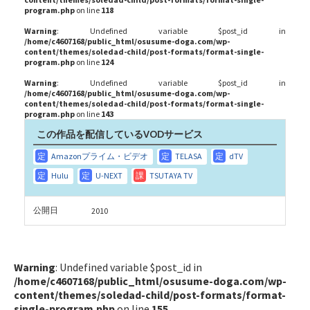
program.php
on line
118
Warning
: Undefined variable $post_id in
/home/c4607168/public_html/osusume-doga.com/wp-
content/themes/soledad-child/post-formats/format-single-
program.php
on line
124
Warning
: Undefined variable $post_id in
/home/c4607168/public_html/osusume-doga.com/wp-
content/themes/soledad-child/post-formats/format-single-
program.php
on line
143
この作品を配信しているVODサービス
公開日
2010
Warning
: Undefined variable $post_id in
/home/c4607168/public_html/osusume-doga.com/wp-
content/themes/soledad-child/post-formats/format-
single-program.php
on line
155