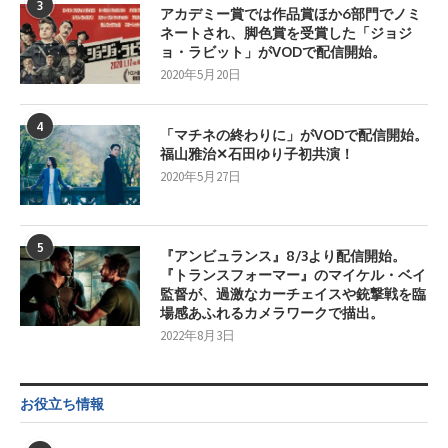
3
アカデミー賞では作品賞ほか6部門でノミ
ネートされ、脚色賞を受賞した「ジョジ
ョ・ラビット」がVODで配信開始。
2020年5月20日
4
「マチネの終わりに」がVODで配信開始。
福山雅治✕石田ゆり子初共演！
2020年5月27日
5
『アンビュランス』8/3より配信開始。
『トランスフォーマー』のマイケル・ベイ
監督が、過激なカーチェイスや銃撃戦を臨
場感あふれるカメラワークで描出。
2022年8月3日
お役立ち情報