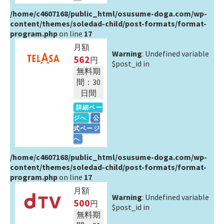
/home/c4607168/public_html/osusume-doga.com/wp-
content/themes/soledad-child/post-formats/format-
program.php
on line
17
月額
Warning
: Undefined variable
562
円
$post_id in
無料期
間：30
日間
詳細ペー
ジへ
公
式ページ
へ
/home/c4607168/public_html/osusume-doga.com/wp-
content/themes/soledad-child/post-formats/format-
program.php
on line
17
月額
Warning
: Undefined variable
500
円
$post_id in
無料期