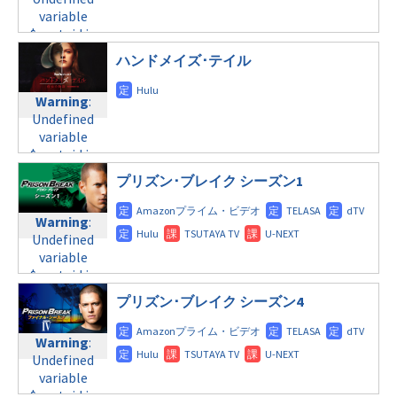
variable
$post_id in
/home/c4607168/public_html/osusume-
ハンドメイズ･テイル
doga.com/wp-
content/themes/soledad-
Warning
:
child/post-
Undefined
formats/format-
variable
tax.php
on
$post_id in
line
112
/home/c4607168/public_html/osusume-
プリズン･ブレイク シーズン1
doga.com/wp-
Warning
:
content/themes/soledad-
Undefined
Warning
:
child/post-
variable
Undefined
formats/format-
$post_id in
variable
tax.php
on
/home/c4607168/public_html/osusume-
$post_id in
line
112
doga.com/wp-
/home/c4607168/public_html/osusume-
content/themes/soledad-
プリズン･ブレイク シーズン4
doga.com/wp-
Warning
:
child/post-
content/themes/soledad-
Undefined
formats/format-
Warning
:
child/post-
variable
tax.php
on
Undefined
formats/format-
$post_id in
line
115
variable
tax.php
on
/home/c4607168/public_html/osusume-
$post_id in