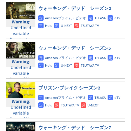
line
112
doga.com/wp-
/home/c4607168/public_html/osusume-
content/themes/soledad-
ウォーキング・デッド シーズン2
doga.com/wp-
Warning
:
child/post-
content/themes/soledad-
Undefined
formats/format-
Warning
:
child/post-
variable
tax.php
on
Undefined
formats/format-
$post_id in
line
115
variable
tax.php
on
/home/c4607168/public_html/osusume-
$post_id in
line
112
doga.com/wp-
/home/c4607168/public_html/osusume-
content/themes/soledad-
ウォーキング・デッド シーズン5
doga.com/wp-
Warning
:
child/post-
content/themes/soledad-
Undefined
formats/format-
Warning
:
child/post-
variable
tax.php
on
Undefined
formats/format-
$post_id in
line
115
variable
tax.php
on
/home/c4607168/public_html/osusume-
$post_id in
line
112
doga.com/wp-
/home/c4607168/public_html/osusume-
content/themes/soledad-
プリズン･ブレイク シーズン2
doga.com/wp-
Warning
:
child/post-
content/themes/soledad-
Undefined
formats/format-
Warning
:
child/post-
variable
tax.php
on
Undefined
formats/format-
$post_id in
line
115
variable
tax.php
on
/home/c4607168/public_html/osusume-
$post_id in
line
112
doga.com/wp-
/home/c4607168/public_html/osusume-
content/themes/soledad-
ウォーキング・デッド シーズン7
doga.com/wp-