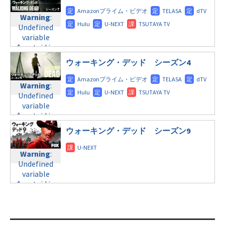
Warning
:
child/post-
content/themes/soledad-
Undefined
formats/format-
Warning
:
child/post-
variable
tax.php
on
Undefined
formats/format-
$post_id in
line
115
variable
tax.php
on
/home/c4607168/public_html/osusume-
$post_id in
line
112
doga.com/wp-
/home/c4607168/public_html/osusume-
content/themes/soledad-
ウォーキング・デッド シーズン4
doga.com/wp-
Warning
:
child/post-
content/themes/soledad-
Undefined
formats/format-
Warning
:
child/post-
variable
tax.php
on
Undefined
formats/format-
$post_id in
line
115
variable
tax.php
on
/home/c4607168/public_html/osusume-
$post_id in
line
112
doga.com/wp-
/home/c4607168/public_html/osusume-
content/themes/soledad-
ウォーキング・デッド シーズン9
doga.com/wp-
Warning
:
child/post-
content/themes/soledad-
Undefined
formats/format-
Warning
:
child/post-
variable
tax.php
on
Undefined
formats/format-
$post_id in
line
115
variable
tax.php
on
/home/c4607168/public_html/osusume-
$post_id in
line
112
doga.com/wp-
/home/c4607168/public_html/osusume-
content/themes/soledad-
doga.com/wp-
Warning
:
child/post-
content/themes/soledad-
Undefined
formats/format-
child/post-