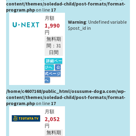
content/themes/soledad-child/post-formats/format-
program.php
on line
17
月額
Warning
: Undefined variable
1,990
$post_id in
円
無料期
間：31
日間
詳細ペー
ジへ
公
式ページ
へ
/home/c4607168/public_html/osusume-doga.com/wp-
content/themes/soledad-child/post-formats/format-
program.php
on line
17
月額
2,052
円
無料期