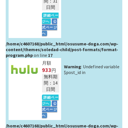
間：31
日間
詳細ペー
ジへ
公
式ページ
へ
/home/c4607168/public_html/osusume-doga.com/wp-
content/themes/soledad-child/post-formats/format-
program.php
on line
17
月額
Warning
: Undefined variable
933
円
$post_id in
無料期
間：14
日間
詳細ペー
ジへ
公
式ページ
へ
/home/c4607168/public_html/osusume-doga.com/wp-