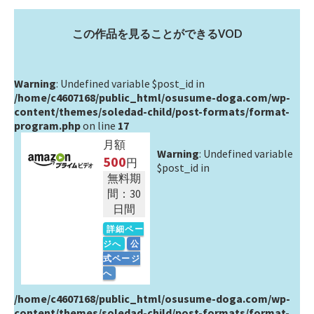
この作品を見ることができるVOD
Warning
: Undefined variable $post_id in
/home/c4607168/public_html/osusume-doga.com/wp-
content/themes/soledad-child/post-formats/format-
program.php
on line
17
月額
Warning
: Undefined variable
500
円
$post_id in
無料期
間：30
日間
詳細ペー
ジへ
公
式ページ
へ
/home/c4607168/public_html/osusume-doga.com/wp-
content/themes/soledad-child/post-formats/format-