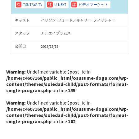
キャスト
ハリソン･フォード／キャリー･フィッシャー
スタッフ
J･J･エイブラムス
公開日
2015/12/18
Warning
: Undefined variable $post_id in
/home/c4607168/public_html/osusume-doga.com/wp-
content/themes/soledad-child/post-formats/format-
single-program.php
on line
155
Warning
: Undefined variable $post_id in
/home/c4607168/public_html/osusume-doga.com/wp-
content/themes/soledad-child/post-formats/format-
single-program.php
on line
162