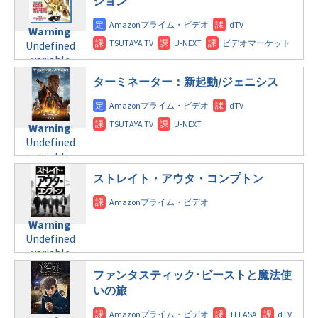
ション
doga.com/wp-
Warning
:
child/post-
content/themes/soledad-
Undefined
formats/format-
Warning
:
child/post-
variable
tax.php
on
Undefined
formats/format-
$post_id in
line
115
variable
tax.php
on
/home/c4607168/public_html/osusume-
$post_id in
line
112
doga.com/wp-
ターミネーター：新起動/ジェニシス
/home/c4607168/public_html/osusume-
content/themes/soledad-
doga.com/wp-
Warning
:
child/post-
content/themes/soledad-
Undefined
formats/format-
Warning
:
child/post-
variable
tax.php
on
Undefined
formats/format-
$post_id in
line
115
variable
tax.php
on
/home/c4607168/public_html/osusume-
$post_id in
line
112
doga.com/wp-
ストレイト・アウタ・コンプトン
/home/c4607168/public_html/osusume-
content/themes/soledad-
doga.com/wp-
Warning
:
child/post-
content/themes/soledad-
Undefined
formats/format-
Warning
:
child/post-
variable
tax.php
on
Undefined
formats/format-
$post_id in
line
115
variable
tax.php
on
/home/c4607168/public_html/osusume-
$post_id in
line
112
doga.com/wp-
ファンタスティック･ビーストと魔法使
/home/c4607168/public_html/osusume-
content/themes/soledad-
いの旅
doga.com/wp-
Warning
:
child/post-
content/themes/soledad-
Undefined
formats/format-