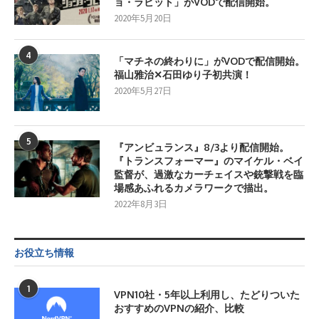
ョ・ラビット」がVODで配信開始。
2020年5月20日
4
「マチネの終わりに」がVODで配信開始。
福山雅治✕石田ゆり子初共演！
2020年5月27日
5
『アンビュランス』8/3より配信開始。
『トランスフォーマー』のマイケル・ベイ
監督が、過激なカーチェイスや銃撃戦を臨
場感あふれるカメラワークで描出。
2022年8月3日
お役立ち情報
1
VPN10社・5年以上利用し、たどりついた
おすすめのVPNの紹介、比較