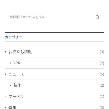
tax.php
on
doga.com/wp-
line
112
content/themes/soledad-
child/post-
Warning
:
formats/format-
Undefined
tax.php
on
variable
line
115
$post_id in
/home/c4607168/public_html/osusume-
カテゴリー
doga.com/wp-
content/themes/soledad-
child/post-
お役立ち情報
(3)
formats/format-
tax.php
on
VPN
(2)
line
115
ニュース
(5)
新作
(2)
マーベル
(1)
特集
(3)