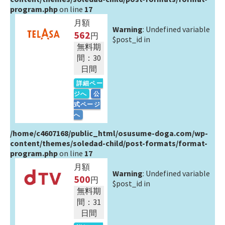
program.php
on line
17
月額
Warning
: Undefined variable
562
円
$post_id in
無料期
間：30
日間
詳細ペー
ジへ
公
式ページ
へ
/home/c4607168/public_html/osusume-doga.com/wp-
content/themes/soledad-child/post-formats/format-
program.php
on line
17
月額
Warning
: Undefined variable
500
円
$post_id in
無料期
間：31
日間