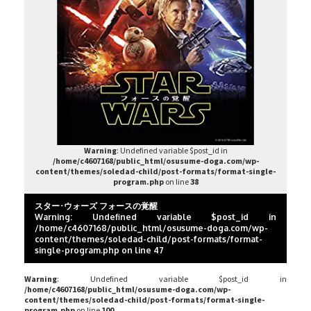
Warning
: Undefined variable $post_id in
/home/c4607168/public_html/osusume-doga.com/wp-
content/themes/soledad-child/post-formats/format-single-
program.php
on line
38
スター･ウォーズ フォースの覚醒
Warning
: Undefined variable $post_id in
/home/c4607168/public_html/osusume-doga.com/wp-
content/themes/soledad-child/post-formats/format-
single-program.php
on line
47
Warning
: Undefined variable $post_id in
/home/c4607168/public_html/osusume-doga.com/wp-
content/themes/soledad-child/post-formats/format-single-
program.php
on line
100