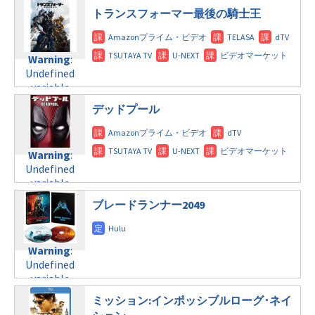
$post_id in
トランスフォーマー最後の騎士王
/home/c4607168/public_html/osusume-
doga.com/wp-
content/themes/soledad-
Warning
:
child/post-
Undefined
formats/format-
variable
tax.php
on
$post_id in
line
112
デッドプール
/home/c4607168/public_html/osusume-
doga.com/wp-
Warning
:
content/themes/soledad-
Undefined
Warning
:
child/post-
variable
Undefined
formats/format-
$post_id in
variable
tax.php
on
/home/c4607168/public_html/osusume-
$post_id in
line
112
doga.com/wp-
ブレードランナー2049
/home/c4607168/public_html/osusume-
content/themes/soledad-
doga.com/wp-
Warning
:
child/post-
content/themes/soledad-
Undefined
formats/format-
Warning
:
child/post-
variable
tax.php
on
Undefined
formats/format-
$post_id in
line
115
variable
tax.php
on
/home/c4607168/public_html/osusume-
$post_id in
line
112
doga.com/wp-
ミッション:インポッシブルローグ･ネイ
/home/c4607168/public_html/osusume-
content/themes/soledad-