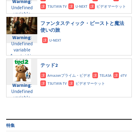
Warning
:
child/post-
variable
tax.php
on
Undefined
formats/format-
$post_id in
line
115
variable
tax.php
on
/home/c4607168/public_html/osusume-
$post_id in
line
112
doga.com/wp-
ファンタスティック・ビーストと魔法
/home/c4607168/public_html/osusume-
content/themes/soledad-
使いの旅
doga.com/wp-
Warning
:
child/post-
Warning
:
content/themes/soledad-
Undefined
formats/format-
Undefined
child/post-
variable
tax.php
on
variable
formats/format-
$post_id in
line
115
$post_id in
tax.php
on
/home/c4607168/public_html/osusume-
/home/c4607168/public_html/osusume-
line
112
doga.com/wp-
テッド2
doga.com/wp-
content/themes/soledad-
content/themes/soledad-
Warning
:
child/post-
child/post-
Undefined
formats/format-
Warning
:
formats/format-
variable
tax.php
on
Undefined
tax.php
on
$post_id in
line
115
variable
line
112
/home/c4607168/public_html/osusume-
$post_id in
doga.com/wp-
/home/c4607168/public_html/osusume-
Warning
:
content/themes/soledad-
doga.com/wp-
Undefined
child/post-
content/themes/soledad-
variable
formats/format-
特集
child/post-
$post_id in
tax.php
on
formats/format-
/home/c4607168/public_html/osusume-
line
115