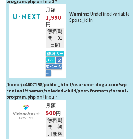
program.php
on line
17
月額
Warning
: Undefined variable
1,990
$post_id in
円
無料期
間：31
日間
詳細ペー
ジへ
公
式ページ
へ
/home/c4607168/public_html/osusume-doga.com/wp-
content/themes/soledad-child/post-formats/format-
program.php
on line
17
月額
500
円
無料期
間：初
月無料