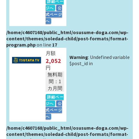
詳細ペー
ジへ
公
式ページ
へ
/home/c4607168/public_html/osusume-doga.com/wp-
content/themes/soledad-child/post-formats/format-
program.php
on line
17
月額
Warning
: Undefined variable
2,052
$post_id in
円
無料期
間：1
カ月間
詳細ペー
ジへ
公
式ページ
へ
/home/c4607168/public_html/osusume-doga.com/wp-
content/themes/soledad-child/post-formats/format-