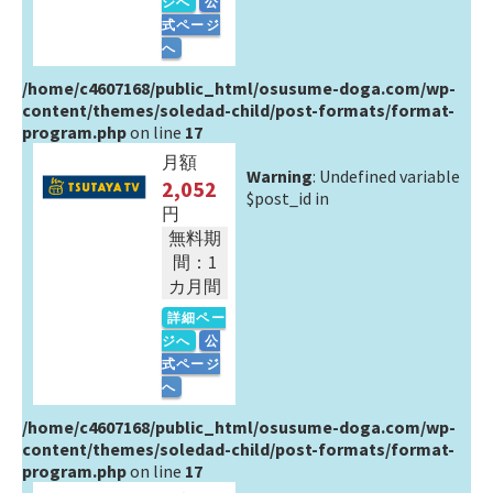
ジへ
公
式ページ
へ
/home/c4607168/public_html/osusume-doga.com/wp-
content/themes/soledad-child/post-formats/format-
program.php
on line
17
月額
Warning
: Undefined variable
2,052
$post_id in
円
無料期
間：1
カ月間
詳細ペー
ジへ
公
式ページ
へ
/home/c4607168/public_html/osusume-doga.com/wp-
content/themes/soledad-child/post-formats/format-
program.php
on line
17