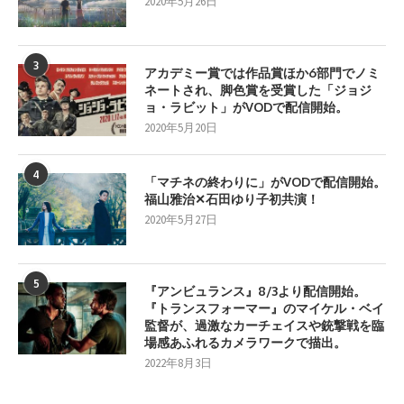
2020年5月26日
3
アカデミー賞では作品賞ほか6部門でノミ
ネートされ、脚色賞を受賞した「ジョジ
ョ・ラビット」がVODで配信開始。
2020年5月20日
4
「マチネの終わりに」がVODで配信開始。
福山雅治✕石田ゆり子初共演！
2020年5月27日
5
『アンビュランス』8/3より配信開始。
『トランスフォーマー』のマイケル・ベイ
監督が、過激なカーチェイスや銃撃戦を臨
場感あふれるカメラワークで描出。
2022年8月3日