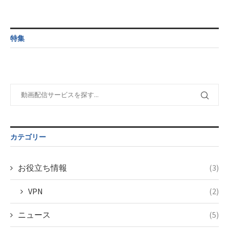
$post_id in
line
112
formats/format-
/home/c4607168/public_html/osusume-
tax.php
on
doga.com/wp-
Warning
:
line
115
content/themes/soledad-
Undefined
特集
child/post-
variable
formats/format-
$post_id in
tax.php
on
/home/c4607168/public_html/osusume-
line
112
doga.com/wp-
content/themes/soledad-
Warning
:
child/post-
Undefined
formats/format-
variable
tax.php
on
$post_id in
line
115
/home/c4607168/public_html/osusume-
カテゴリー
doga.com/wp-
content/themes/soledad-
child/post-
お役立ち情報
(3)
formats/format-
tax.php
on
VPN
(2)
line
115
ニュース
(5)