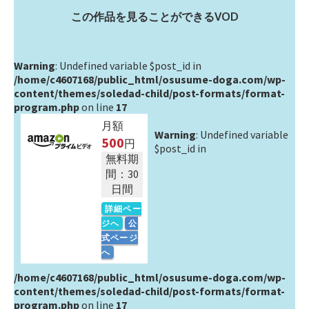
この作品を見ることができるVOD
Warning
: Undefined variable $post_id in
/home/c4607168/public_html/osusume-doga.com/wp-
content/themes/soledad-child/post-formats/format-
program.php
on line
17
月額
Warning
: Undefined variable
500
円
$post_id in
無料期
間：30
日間
詳細ペー
ジへ
公
式ページ
へ
/home/c4607168/public_html/osusume-doga.com/wp-
content/themes/soledad-child/post-formats/format-
program.php
on line
17