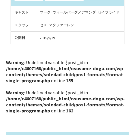
キャスト
マーク･ウォールバーグ／アマンダ･セイフライド
スタッフ
セス･マクファーレン
公開日
2015/9/19
Warning
: Undefined variable $post_id in
/home/c4607168/public_html/osusume-doga.com/wp-
content/themes/soledad-child/post-formats/format-
single-program.php
on line
155
Warning
: Undefined variable $post_id in
/home/c4607168/public_html/osusume-doga.com/wp-
content/themes/soledad-child/post-formats/format-
single-program.php
on line
162