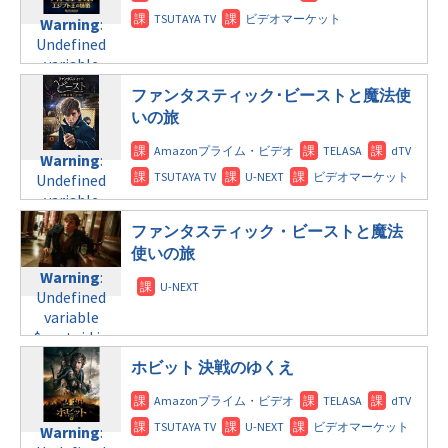
content/themes/soledad-
Undefined
formats/format-
Warning
:
child/post-
variable
tax.php
on
Undefined
formats/format-
$post_id in
line
115
variable
tax.php
on
/home/c4607168/public_html/osusume-
$post_id in
line
112
doga.com/wp-
ファンタスティック･ビーストと魔法使
/home/c4607168/public_html/osusume-
content/themes/soledad-
いの旅
doga.com/wp-
Warning
:
child/post-
content/themes/soledad-
Undefined
formats/format-
Warning
:
child/post-
variable
tax.php
on
Undefined
formats/format-
$post_id in
line
115
variable
tax.php
on
/home/c4607168/public_html/osusume-
$post_id in
line
112
doga.com/wp-
ファンタスティック・ビーストと魔法
/home/c4607168/public_html/osusume-
content/themes/soledad-
使いの旅
doga.com/wp-
Warning
:
child/post-
Warning
:
content/themes/soledad-
Undefined
formats/format-
Undefined
child/post-
variable
tax.php
on
variable
formats/format-
$post_id in
line
115
$post_id in
tax.php
on
/home/c4607168/public_html/osusume-
/home/c4607168/public_html/osusume-
line
112
doga.com/wp-
ホビット 決戦のゆくえ
doga.com/wp-
content/themes/soledad-
content/themes/soledad-
Warning
:
child/post-
child/post-
Undefined
formats/format-
Warning
:
formats/format-
variable
tax.php
on