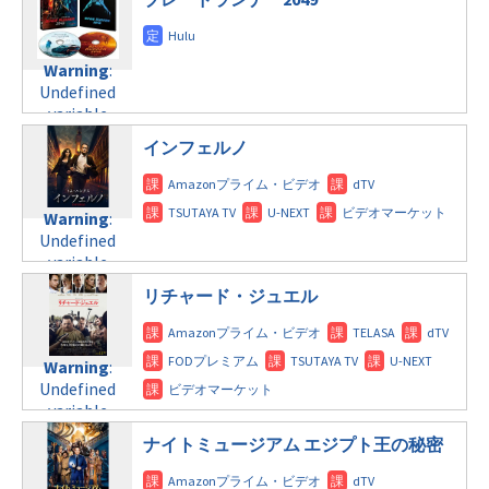
Warning
:
Undefined
variable
$post_id in
インフェルノ
/home/c4607168/public_html/osusume-
doga.com/wp-
content/themes/soledad-
Warning
:
child/post-
Undefined
formats/format-
variable
tax.php
on
$post_id in
line
112
リチャード・ジュエル
/home/c4607168/public_html/osusume-
doga.com/wp-
Warning
:
content/themes/soledad-
Undefined
Warning
:
child/post-
variable
Undefined
formats/format-
$post_id in
variable
tax.php
on
/home/c4607168/public_html/osusume-
$post_id in
line
112
doga.com/wp-
ナイトミュージアム エジプト王の秘密
/home/c4607168/public_html/osusume-
content/themes/soledad-
doga.com/wp-
Warning
:
child/post-