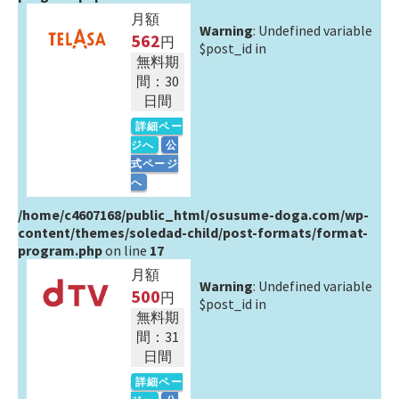
月額
Warning
: Undefined variable
562
円
$post_id in
無料期
間：30
日間
詳細ペー
ジへ
公
式ページ
へ
/home/c4607168/public_html/osusume-doga.com/wp-
content/themes/soledad-child/post-formats/format-
program.php
on line
17
月額
Warning
: Undefined variable
500
円
$post_id in
無料期
間：31
日間
詳細ペー