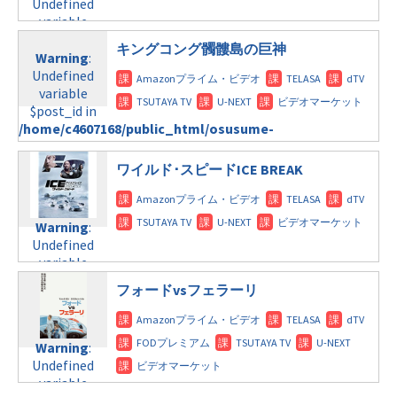
Undefined
tax.php
on
$post_id in
line
115
variable
line
112
/home/c4607168/public_html/osusume-
$post_id in
doga.com/wp-
キングコング髑髏島の巨神
/home/c4607168/public_html/osusume-
Warning
:
Warning
:
content/themes/soledad-
doga.com/wp-
Undefined
Undefined
child/post-
content/themes/soledad-
variable
variable
formats/format-
child/post-
$post_id in
$post_id in
tax.php
on
formats/format-
/home/c4607168/public_html/osusume-
/home/c4607168/public_html/osusume-
line
115
tax.php
on
doga.com/wp-
doga.com/wp-
line
112
content/themes/soledad-
content/themes/soledad-
ワイルド･スピードICE BREAK
child/post-
child/post-
Warning
:
formats/format-
formats/format-
Undefined
tax.php
on
tax.php
on
Warning
:
variable
line
112
line
115
Undefined
$post_id in
variable
/home/c4607168/public_html/osusume-
Warning
:
$post_id in
doga.com/wp-
Undefined
フォードvsフェラーリ
/home/c4607168/public_html/osusume-
content/themes/soledad-
variable
doga.com/wp-
child/post-
$post_id in
content/themes/soledad-
formats/format-
/home/c4607168/public_html/osusume-
Warning
:
child/post-
tax.php
on
doga.com/wp-
Undefined
formats/format-
line
115
content/themes/soledad-
variable
tax.php
on
child/post-