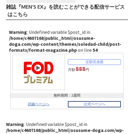
雑誌『MEN’S EX』を読むことができる配信サービス
はこちら
Warning
: Undefined variable $post_id in
/home/c4607168/public_html/osusume-
doga.com/wp-content/themes/soledad-child/post-
formats/format-magazine.php
on line
54
888
月額
円
無料期間：2週間
詳細ページへ
公式ページへ
Warning
: Undefined variable $post_id in
/home/c4607168/public_html/osusume-doga.com/wp-