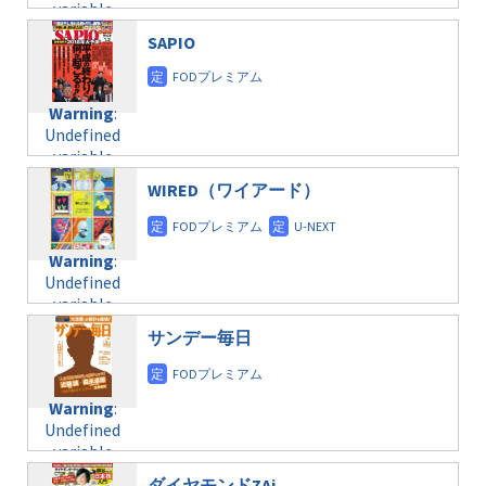
variable
taxmagazine.php
/home/c4607168/public_html/osusume-
$post_id in
on line
40
doga.com/wp-
SAPIO
/home/c4607168/public_html/osusume-
content/themes/soledad-
doga.com/wp-
Warning
:
child/post-
content/themes/soledad-
Undefined
formats/format-
Warning
:
child/post-
variable
taxmagazine.php
Undefined
formats/format-
$post_id in
on line
34
variable
taxmagazine.php
/home/c4607168/public_html/osusume-
$post_id in
on line
31
doga.com/wp-
WIRED（ワイアード）
/home/c4607168/public_html/osusume-
content/themes/soledad-
doga.com/wp-
Warning
:
child/post-
content/themes/soledad-
Undefined
formats/format-
Warning
:
child/post-
variable
taxmagazine.php
Undefined
formats/format-
$post_id in
on line
43
variable
taxmagazine.php
/home/c4607168/public_html/osusume-
$post_id in
on line
31
doga.com/wp-
サンデー毎日
/home/c4607168/public_html/osusume-
content/themes/soledad-
doga.com/wp-
Warning
:
child/post-
content/themes/soledad-
Undefined
formats/format-
Warning
:
child/post-
variable
taxmagazine.php
Undefined
formats/format-
$post_id in
on line
34
variable
taxmagazine.php
/home/c4607168/public_html/osusume-
$post_id in
on line
31
doga.com/wp-
ダイヤモンドZAi