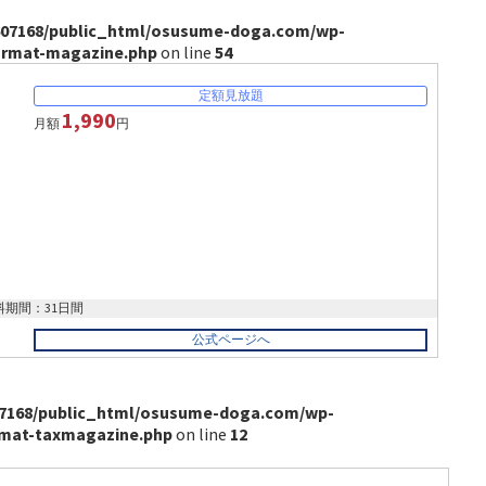
07168/public_html/osusume-doga.com/wp-
ormat-magazine.php
on line
54
1,990
月額
円
料期間：31日間
公式ページへ
7168/public_html/osusume-doga.com/wp-
rmat-taxmagazine.php
on line
12