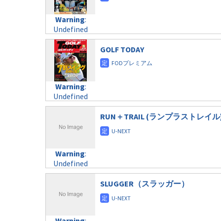
doga.com/wp-
Warning
:
child/post-
content/themes/soledad-
Undefined
formats/format-
Warning
:
child/post-
variable
taxmagazine.php
Undefined
formats/format-
$post_id in
on line
43
variable
taxmagazine.php
/home/c4607168/public_html/osusume-
$post_id in
GOLF TODAY
on line
31
doga.com/wp-
/home/c4607168/public_html/osusume-
content/themes/soledad-
doga.com/wp-
Warning
:
child/post-
content/themes/soledad-
Undefined
formats/format-
Warning
:
child/post-
variable
taxmagazine.php
Undefined
formats/format-
$post_id in
on line
34
variable
taxmagazine.php
/home/c4607168/public_html/osusume-
$post_id in
RUN＋TRAIL (ランプラストレイル
on line
31
doga.com/wp-
/home/c4607168/public_html/osusume-
content/themes/soledad-
doga.com/wp-
Warning
:
child/post-
content/themes/soledad-
Undefined
formats/format-
Warning
:
child/post-
variable
taxmagazine.php
Undefined
formats/format-
$post_id in
on line
34
variable
taxmagazine.php
/home/c4607168/public_html/osusume-
$post_id in
SLUGGER（スラッガー）
on line
31
doga.com/wp-
/home/c4607168/public_html/osusume-
content/themes/soledad-
doga.com/wp-
Warning
:
child/post-
content/themes/soledad-
Undefined
formats/format-
Warning
: