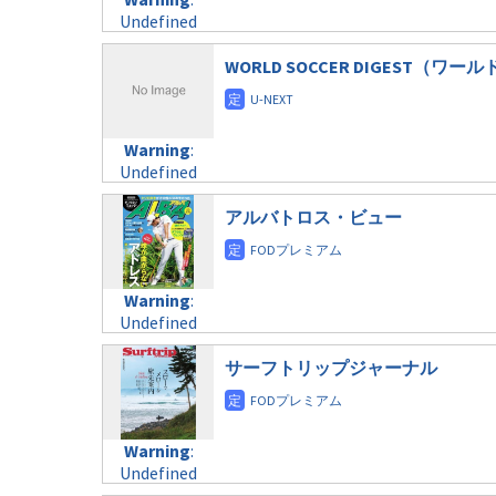
child/post-
variable
taxmagazine.php
Undefined
formats/format-
$post_id in
on line
34
variable
taxmagazine.php
/home/c4607168/public_html/osusume-
$post_id in
WORLD SOCCER DIGEST（
on line
40
doga.com/wp-
/home/c4607168/public_html/osusume-
content/themes/soledad-
doga.com/wp-
Warning
:
child/post-
content/themes/soledad-
Undefined
formats/format-
Warning
:
child/post-
variable
taxmagazine.php
Undefined
formats/format-
$post_id in
on line
34
variable
taxmagazine.php
/home/c4607168/public_html/osusume-
$post_id in
アルバトロス・ビュー
on line
40
doga.com/wp-
/home/c4607168/public_html/osusume-
content/themes/soledad-
doga.com/wp-
Warning
:
child/post-
content/themes/soledad-
Undefined
formats/format-
Warning
:
child/post-
variable
taxmagazine.php
Undefined
formats/format-
$post_id in
on line
43
variable
taxmagazine.php
/home/c4607168/public_html/osusume-
$post_id in
サーフトリップジャーナル
on line
40
doga.com/wp-
/home/c4607168/public_html/osusume-
content/themes/soledad-
doga.com/wp-
Warning
:
child/post-
content/themes/soledad-
Undefined
formats/format-
Warning
:
child/post-
variable
taxmagazine.php
Undefined
formats/format-
$post_id in
on line
43
variable