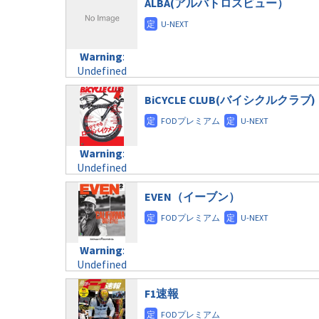
ALBA(アルバトロスビュー）
Warning
:
Undefined
variable
$post_id in
BiCYCLE CLUB(バイシクルクラブ)
/home/c4607168/public_html/osusume-
doga.com/wp-
content/themes/soledad-
Warning
:
child/post-
Undefined
formats/format-
variable
taxmagazine.php
$post_id in
EVEN（イーブン）
on line
40
/home/c4607168/public_html/osusume-
doga.com/wp-
Warning
:
content/themes/soledad-
Undefined
Warning
:
child/post-
variable
Undefined
formats/format-
$post_id in
variable
taxmagazine.php
/home/c4607168/public_html/osusume-
$post_id in
F1速報
on line
31
doga.com/wp-
/home/c4607168/public_html/osusume-
content/themes/soledad-