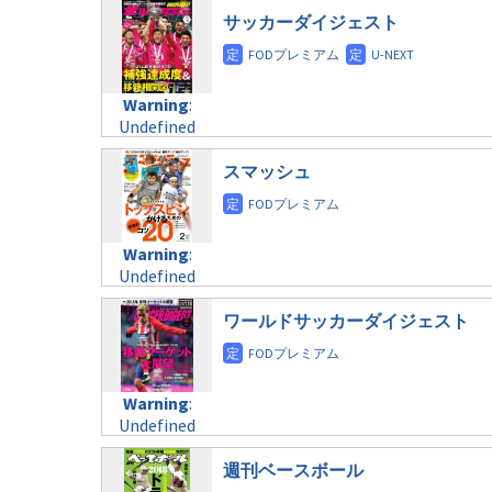
taxmagazine.php
/home/c4607168/public_html/osusume-
$post_id in
サッカーダイジェスト
on line
31
doga.com/wp-
/home/c4607168/public_html/osusume-
content/themes/soledad-
doga.com/wp-
Warning
:
child/post-
content/themes/soledad-
Undefined
formats/format-
Warning
:
child/post-
variable
taxmagazine.php
Undefined
formats/format-
$post_id in
on line
43
variable
taxmagazine.php
/home/c4607168/public_html/osusume-
$post_id in
スマッシュ
on line
31
doga.com/wp-
/home/c4607168/public_html/osusume-
content/themes/soledad-
doga.com/wp-
Warning
:
child/post-
content/themes/soledad-
Undefined
formats/format-
Warning
:
child/post-
variable
taxmagazine.php
Undefined
formats/format-
$post_id in
on line
34
variable
taxmagazine.php
/home/c4607168/public_html/osusume-
$post_id in
ワールドサッカーダイジェスト
on line
31
doga.com/wp-
/home/c4607168/public_html/osusume-
content/themes/soledad-
doga.com/wp-
Warning
:
child/post-
content/themes/soledad-
Undefined
formats/format-
Warning
:
child/post-
variable
taxmagazine.php
Undefined
formats/format-
$post_id in
on line
34
variable
taxmagazine.php
/home/c4607168/public_html/osusume-
$post_id in
週刊ベースボール
on line
31
doga.com/wp-
/home/c4607168/public_html/osusume-