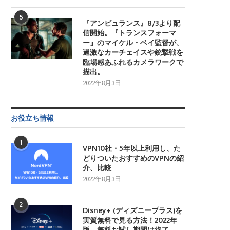
5
『アンビュランス』8/3より配
信開始。『トランスフォーマ
ー』のマイケル・ベイ監督が、
過激なカーチェイスや銃撃戦を
臨場感あふれるカメラワークで
描出。
2022年8月3日
お役立ち情報
1
VPN10社・5年以上利用し、た
どりついたおすすめのVPNの紹
介、比較
2022年8月3日
2
Disney+ (ディズニープラス)を
実質無料で見る方法！2022年
版。無料お試し期間は終了