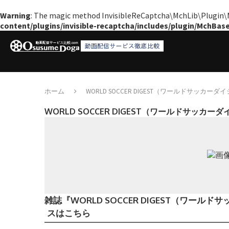
Warning
: The magic method InvisibleReCaptcha\MchLib\Plugin\Mc
content/plugins/invisible-recaptcha/includes/plugin/MchBas
ホーム
WORLD SOCCER DIGEST（ワールドサッカー
WORLD SOCCER DIGEST（ワールドサッカー
雑誌『WORLD SOCCER DIGEST（ワ
スはこちら