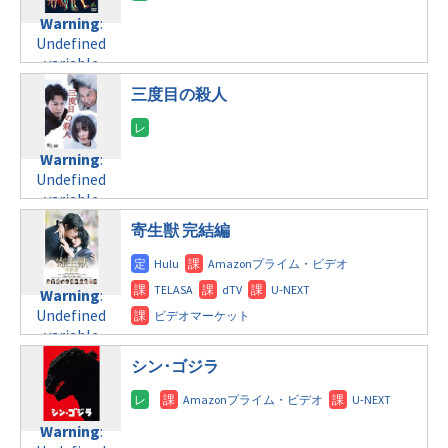
content/themes/soledad-
Undefined
formats/format-
Warning
:
child/post-
variable
tax.php
on
Undefined
formats/format-
$post_id in
line
115
variable
tax.php
on
/home/c4607168/public_html/osusume-
$post_id in
line
112
doga.com/wp-
三度目の殺人
/home/c4607168/public_html/osusume-
content/themes/soledad-
doga.com/wp-
Warning
:
child/post-
content/themes/soledad-
Undefined
formats/format-
Warning
:
child/post-
variable
tax.php
on
Undefined
formats/format-
$post_id in
line
115
variable
tax.php
on
/home/c4607168/public_html/osusume-
$post_id in
line
112
doga.com/wp-
寄生獣 完結編
/home/c4607168/public_html/osusume-
content/themes/soledad-
doga.com/wp-
Warning
:
child/post-
content/themes/soledad-
Undefined
formats/format-
Warning
:
child/post-
variable
tax.php
on
Undefined
formats/format-
$post_id in
line
115
variable
tax.php
on
/home/c4607168/public_html/osusume-
$post_id in
line
112
doga.com/wp-
シン･ゴジラ
/home/c4607168/public_html/osusume-
content/themes/soledad-
doga.com/wp-
Warning
:
child/post-
content/themes/soledad-
Undefined
formats/format-
Warning
:
child/post-
variable
tax.php
on