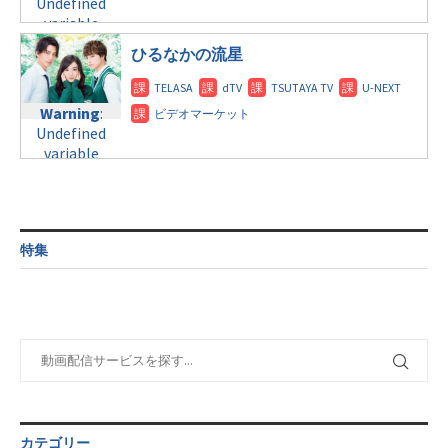
Undefined
formats/format-
$post_id in
line
115
variable
tax.php
on
/home/c4607168/public_html/osusume-
$post_id in
line
112
doga.com/wp-
ひるなかの流星
/home/c4607168/public_html/osusume-
content/themes/soledad-
doga.com/wp-
Warning
:
child/post-
content/themes/soledad-
Undefined
formats/format-
Warning
:
child/post-
variable
tax.php
on
Undefined
formats/format-
$post_id in
line
115
variable
tax.php
on
/home/c4607168/public_html/osusume-
$post_id in
line
112
doga.com/wp-
/home/c4607168/public_html/osusume-
content/themes/soledad-
doga.com/wp-
Warning
:
child/post-
content/themes/soledad-
Undefined
formats/format-
特集
child/post-
variable
tax.php
on
formats/format-
$post_id in
line
115
tax.php
on
/home/c4607168/public_html/osusume-
line
112
doga.com/wp-
content/themes/soledad-
Warning
:
child/post-
Undefined
formats/format-
variable
tax.php
on
$post_id in
line
115
/home/c4607168/public_html/osusume-
カテゴリー