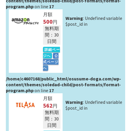
content/themes/soledad-child/post-formats/format-
program.php
on line
17
月額
Warning
: Undefined variable
500
円
$post_id in
無料期
間：30
日間
詳細ペー
ジへ
公
式ページ
へ
/home/c4607168/public_html/osusume-doga.com/wp-
content/themes/soledad-child/post-formats/format-
program.php
on line
17
月額
Warning
: Undefined variable
562
円
$post_id in
無料期
間：30
日間