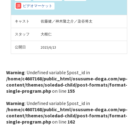
キャスト
佐藤健／神木隆之介／染谷将太
スタッフ
大根仁
公開日
2015/6/13
Warning
: Undefined variable $post_id in
/home/c4607168/public_html/osusume-doga.com/wp-
content/themes/soledad-child/post-formats/format-
single-program.php
on line
155
Warning
: Undefined variable $post_id in
/home/c4607168/public_html/osusume-doga.com/wp-
content/themes/soledad-child/post-formats/format-
single-program.php
on line
162