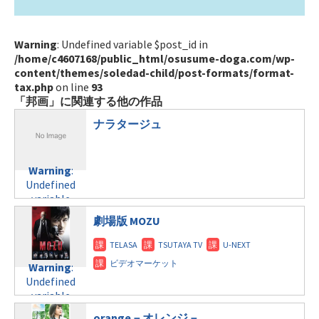
Warning
: Undefined variable $post_id in
/home/c4607168/public_html/osusume-doga.com/wp-
content/themes/soledad-child/post-formats/format-
tax.php
on line
93
「邦画」に関連する他の作品
ナラタージュ
Warning
:
Undefined
variable
$post_id in
劇場版 MOZU
/home/c4607168/public_html/osusume-
doga.com/wp-
content/themes/soledad-
Warning
:
child/post-
Undefined
formats/format-
variable
tax.php
on
$post_id in
line
121
orange－オレンジ－