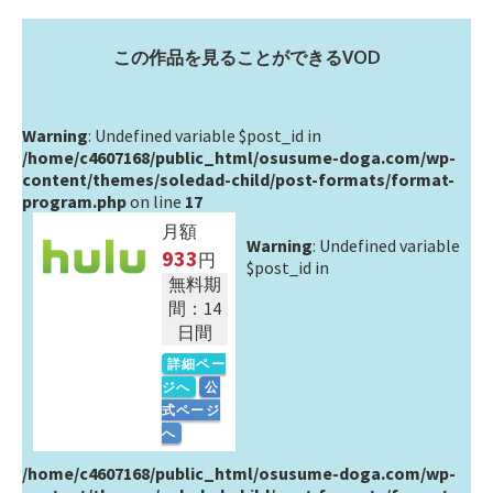
この作品を見ることができるVOD
Warning
: Undefined variable $post_id in
/home/c4607168/public_html/osusume-doga.com/wp-
content/themes/soledad-child/post-formats/format-
program.php
on line
17
月額
Warning
: Undefined variable
933
円
$post_id in
無料期
間：14
日間
詳細ペー
ジへ
公
式ページ
へ
/home/c4607168/public_html/osusume-doga.com/wp-