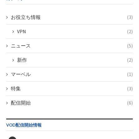
doga.com/wp-
content/themes/soledad-
child/post-
お役立ち情報
(3)
formats/format-
tax.php
on
VPN
(2)
line
115
ニュース
(5)
新作
(2)
マーベル
(1)
特集
(3)
配信開始
(6)
VOD配信開始情報