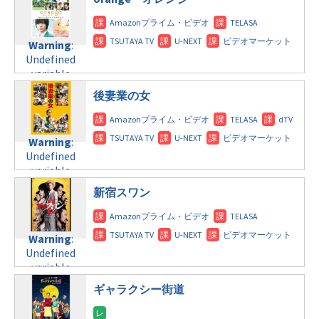
/home/c4607168/public_html/osusume-
doga.com/wp-
Warning
:
content/themes/soledad-
Undefined
Warning
:
child/post-
variable
Undefined
formats/format-
$post_id in
variable
tax.php
on
/home/c4607168/public_html/osusume-
$post_id in
line
112
doga.com/wp-
後妻業の女
/home/c4607168/public_html/osusume-
content/themes/soledad-
doga.com/wp-
Warning
:
child/post-
content/themes/soledad-
Undefined
formats/format-
Warning
:
child/post-
variable
tax.php
on
Undefined
formats/format-
$post_id in
line
124
variable
tax.php
on
/home/c4607168/public_html/osusume-
$post_id in
line
112
doga.com/wp-
新宿スワン
/home/c4607168/public_html/osusume-
content/themes/soledad-
doga.com/wp-
Warning
:
child/post-
content/themes/soledad-
Undefined
formats/format-
Warning
:
child/post-
variable
tax.php
on
Undefined
formats/format-
$post_id in
line
115
variable
tax.php
on
/home/c4607168/public_html/osusume-
$post_id in
line
112
doga.com/wp-
ギャラクシー街道
/home/c4607168/public_html/osusume-
content/themes/soledad-
doga.com/wp-
Warning
:
child/post-