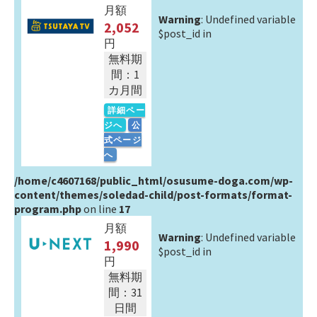
月額
Warning
: Undefined variable
2,052
$post_id in
円
無料期
間：1
カ月間
詳細ペー
ジへ
公
式ページ
へ
/home/c4607168/public_html/osusume-doga.com/wp-
content/themes/soledad-child/post-formats/format-
program.php
on line
17
月額
Warning
: Undefined variable
1,990
$post_id in
円
無料期
間：31
日間