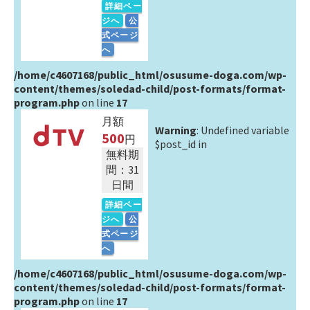
詳細ペー
ジへ
公
式ページ
へ
/home/c4607168/public_html/osusume-doga.com/wp-
content/themes/soledad-child/post-formats/format-
program.php
on line
17
月額
Warning
: Undefined variable
500
円
$post_id in
無料期
間：31
日間
詳細ペー
ジへ
公
式ページ
へ
/home/c4607168/public_html/osusume-doga.com/wp-
content/themes/soledad-child/post-formats/format-
program.php
on line
17