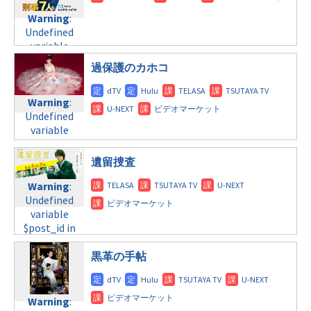
content/themes/soledad-
child/post-
Undefined
child/post-
Warning
:
formats/format-
variable
formats/format-
Undefined
tax.php
on
$post_id in
tax.php
on
variable
line
34
/home/c4607168/public_html/osusume-
line
31
$post_id in
©TBS
doga.com/wp-
過保護のカホコ
/home/c4607168/public_html/osusume-
火曜10:00
content/themes/soledad-
doga.com/wp-
child/post-
content/themes/soledad-
Warning
:
Warning
:
formats/format-
child/post-
Undefined
Undefined
tax.php
on
formats/format-
variable
variable
line
34
tax.php
on
$post_id in
$post_id in
©フジテレビ
line
31
/home/c4607168/public_html/osusume-
/home/c4607168/public_html/osusume-
遺留捜査
doga.com/wp-
doga.com/wp-
水曜9:00
content/themes/soledad-
content/themes/soledad-
Warning
:
child/post-
child/post-
Warning
:
Undefined
formats/format-
formats/format-
Undefined
variable
tax.php
on
tax.php
variable
on
$post_id in
line
34
$post_id in
line
31
/home/c4607168/public_html/osusume-
©TBS
/home/c4607168/public_html/osusume-
doga.com/wp-
水曜10:00
黒革の手帖
doga.com/wp-
content/themes/soledad-
content/themes/soledad-
child/post-
Warning
:
child/post-
formats/format-
Undefined
Warning
:
formats/format-