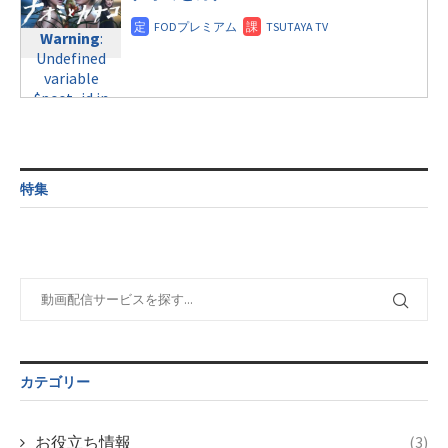
doga.com/wp-
content/themes/soledad-
content/themes/soledad-
Warning
:
child/post-
Warning
:
child/post-
Undefined
formats/format-
Undefined
formats/format-
variable
tax.php
on
variable
tax.php
on
$post_id in
line
34
$post_id in
line
31
/home/c4607168/public_html/osusume-
©フジテレビ
/home/c4607168/public_html/osusume-
木曜10:00
doga.com/wp-
doga.com/wp-
content/themes/soledad-
content/themes/soledad-
Warning
:
child/post-
child/post-
Undefined
formats/format-
特集
formats/format-
variable
tax.php
on
tax.php
on
$post_id in
line
34
line
31
/home/c4607168/public_html/osusume-
©フジテレビ
木曜10:00
doga.com/wp-
content/themes/soledad-
Warning
:
child/post-
Undefined
formats/format-
variable
tax.php
on
$post_id in
line
34
/home/c4607168/public_html/osusume-
カテゴリー
©フジテレビ
doga.com/wp-
content/themes/soledad-
child/post-
お役立ち情報
(3)