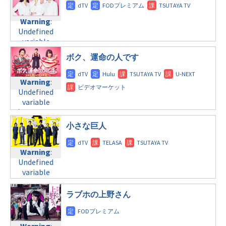
doga.com/wp-
content/themes/soledad-
Warning
:
content/themes/soledad-
child/post-
Undefined
Warning
:
child/post-
formats/format-
variable
Undefined
formats/format-
tax.php
on
$post_id in
variable
tax.php
on
line
34
/home/c4607168/public_html/osusume-
$post_id in
line
31
©テレビ朝日
doga.com/wp-
ボク、運命の人です
/home/c4607168/public_html/osusume-
木曜9:00
content/themes/soledad-
doga.com/wp-
child/post-
Warning
:
content/themes/soledad-
Warning
:
formats/format-
Undefined
child/post-
Undefined
tax.php
on
variable
formats/format-
variable
line
34
$post_id in
tax.php
on
$post_id in
©テレビ朝日
/home/c4607168/public_html/osusume-
line
31
/home/c4607168/public_html/osusume-
小さな巨人
doga.com/wp-
木曜10:00
doga.com/wp-
content/themes/soledad-
content/themes/soledad-
Warning
:
child/post-
Warning
:
child/post-
Undefined
formats/format-
Undefined
formats/format-
variable
tax.php
on
variable
tax.php
on
$post_id in
line
31
$post_id in
line
34
/home/c4607168/public_html/osusume-
/home/c4607168/public_html/osusume-
土曜10:00
ラブホの上野さん
©テレビ朝日
doga.com/wp-
doga.com/wp-
content/themes/soledad-
Warning
:
content/themes/soledad-
child/post-
Undefined
child/post-
Warning
: