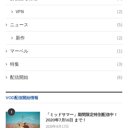
formats/format-
tax.php
on
VPN
(2)
line
34
©フジテレビ
ニュース
(5)
新作
(2)
マーベル
(1)
特集
(3)
配信開始
(6)
VOD配信開始情報
1
「ミッドサマー」期間限定特別配信中！
2020年7月16日 まで！
2020年6月17日