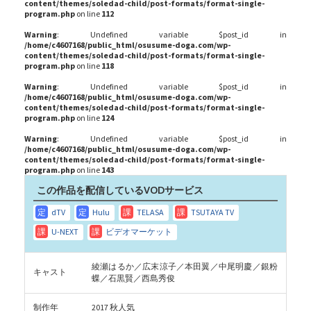
content/themes/soledad-child/post-formats/format-single-
program.php
on line
112
Warning
: Undefined variable $post_id in
/home/c4607168/public_html/osusume-doga.com/wp-
content/themes/soledad-child/post-formats/format-single-
program.php
on line
118
Warning
: Undefined variable $post_id in
/home/c4607168/public_html/osusume-doga.com/wp-
content/themes/soledad-child/post-formats/format-single-
program.php
on line
124
Warning
: Undefined variable $post_id in
/home/c4607168/public_html/osusume-doga.com/wp-
content/themes/soledad-child/post-formats/format-single-
program.php
on line
143
この作品を配信しているVODサービス
綾瀬はるか／広末涼子／本田翼／中尾明慶／銀粉
キャスト
蝶／石黒賢／西島秀俊
制作年
2017 秋人気