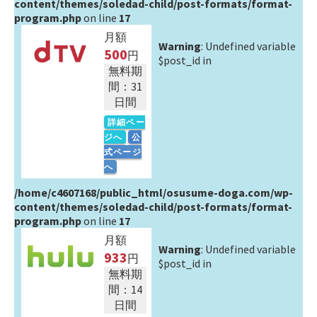
content/themes/soledad-child/post-formats/format-
program.php
on line
17
月額
Warning
: Undefined variable
500
円
$post_id in
無料期
間：31
日間
詳細ペー
ジへ
公
式ページ
へ
/home/c4607168/public_html/osusume-doga.com/wp-
content/themes/soledad-child/post-formats/format-
program.php
on line
17
月額
Warning
: Undefined variable
933
円
$post_id in
無料期
間：14
日間