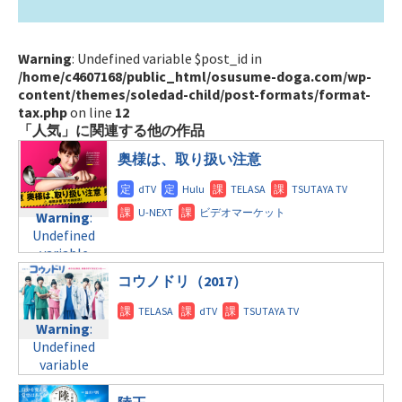
Warning
: Undefined variable $post_id in
/home/c4607168/public_html/osusume-doga.com/wp-
content/themes/soledad-child/post-formats/format-
tax.php
on line
12
「人気」に関連する他の作品
奥様は、取り扱い注意
Warning
:
Undefined
variable
$post_id in
コウノドリ（2017）
/home/c4607168/public_html/osusume-
doga.com/wp-
content/themes/soledad-
Warning
:
child/post-
Undefined
formats/format-
variable
tax.php
on
$post_id in
line
31
/home/c4607168/public_html/osusume-