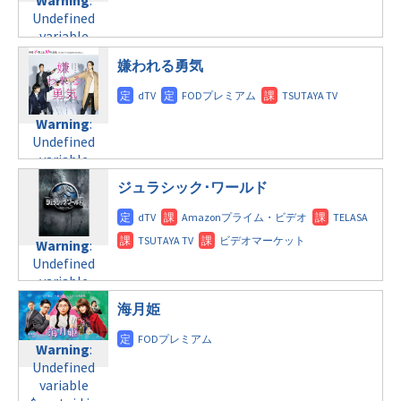
formats/format-
variable
formats/format-
Undefined
tax.php
on
$post_id in
tax.php
on
variable
line
31
/home/c4607168/public_html/osusume-
line
34
$post_id in
嫌われる勇気
doga.com/wp-
©フジテレビ
日曜9:00
/home/c4607168/public_html/osusume-
content/themes/soledad-
doga.com/wp-
Warning
:
child/post-
content/themes/soledad-
Undefined
formats/format-
Warning
:
child/post-
variable
tax.php
on
Undefined
formats/format-
$post_id in
line
34
variable
tax.php
on
/home/c4607168/public_html/osusume-
©日本テレビ
$post_id in
line
31
ジュラシック･ワールド
doga.com/wp-
/home/c4607168/public_html/osusume-
水曜 深夜
content/themes/soledad-
doga.com/wp-
child/post-
content/themes/soledad-
Warning
:
formats/format-
Warning
:
child/post-
Undefined
tax.php
Undefined
on
formats/format-
variable
variable
line
34
tax.php
on
$post_id in
$post_id in
©TBS
line
31
/home/c4607168/public_html/osusume-
海月姫
/home/c4607168/public_html/osusume-
木曜10:00
doga.com/wp-
doga.com/wp-
content/themes/soledad-
Warning
:
content/themes/soledad-
Warning
:
child/post-
Undefined
child/post-
Undefined
formats/format-
variable
formats/format-
variable
tax.php
on