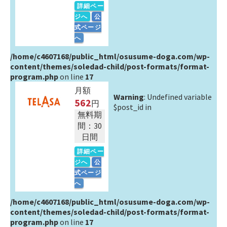
詳細ペー
ジへ
公
式ページ
へ
/home/c4607168/public_html/osusume-doga.com/wp-
content/themes/soledad-child/post-formats/format-
program.php
on line
17
月額
Warning
: Undefined variable
562
円
$post_id in
無料期
間：30
日間
詳細ペー
ジへ
公
式ページ
へ
/home/c4607168/public_html/osusume-doga.com/wp-
content/themes/soledad-child/post-formats/format-
program.php
on line
17