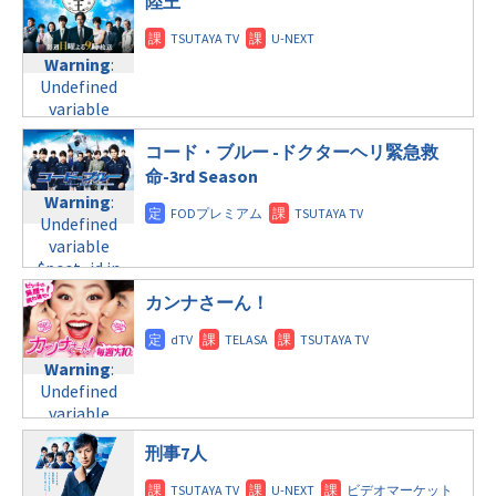
陸王
水曜 10:00
doga.com/wp-
content/themes/soledad-
Warning
:
child/post-
Warning
:
Undefined
formats/format-
Undefined
variable
tax.php
on
variable
$post_id in
line
31
$post_id in
/home/c4607168/public_html/osusume-
コード・ブルー -ドクターヘリ緊急救
/home/c4607168/public_html/osusume-
金曜 10:00
doga.com/wp-
doga.com/wp-
命-3rd Season
content/themes/soledad-
content/themes/soledad-
Warning
:
Warning
:
child/post-
child/post-
Undefined
Undefined
formats/format-
formats/format-
variable
variable
tax.php
on
tax.php
on
$post_id in
$post_id in
line
34
line
31
/home/c4607168/public_html/osusume-
/home/c4607168/public_html/osusume-
カンナさーん！
©日本テレビ
doga.com/wp-
日曜 9:00
doga.com/wp-
content/themes/soledad-
content/themes/soledad-
child/post-
Warning
:
child/post-
Warning
:
formats/format-
Undefined
formats/format-
Undefined
tax.php
on
variable
tax.php
on
variable
line
34
$post_id in
line
31
$post_id in
©TBS
/home/c4607168/public_html/osusume-
月曜9:00
刑事7人
/home/c4607168/public_html/osusume-
doga.com/wp-
doga.com/wp-
content/themes/soledad-
Warning
: