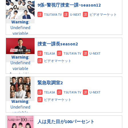
$post_id in
doga.com/wp-
9係~警視庁捜査一課~season12
©テレビ朝日
/home/c4607168/public_html/osusume-
content/themes/soledad-
Warning
:
doga.com/wp-
child/post-
Undefined
content/themes/soledad-
formats/format-
Warning
:
variable
child/post-
tax.php
on
Undefined
$post_id in
formats/format-
line
34
variable
/home/c4607168/public_html/osusume-
tax.php
on
©フジテレビ
$post_id in
doga.com/wp-
line
31
捜査一課長season2
/home/c4607168/public_html/osusume-
content/themes/soledad-
火曜10:00
doga.com/wp-
child/post-
content/themes/soledad-
formats/format-
Warning
:
Warning
:
child/post-
tax.php
Undefined
on
Undefined
formats/format-
variable
line
34
variable
tax.php
on
©関西テレビフジテ
$post_id in
$post_id in
レビ系
line
31
/home/c4607168/public_html/osusume-
/home/c4607168/public_html/osusume-
緊急取調室2
水曜9:00
doga.com/wp-
doga.com/wp-
content/themes/soledad-
content/themes/soledad-
Warning
:
child/post-
child/post-
Warning
:
Undefined
formats/format-
formats/format-
Undefined
variable
tax.php
on
tax.php
on
variable
$post_id in
line
31
line
34
$post_id in
/home/c4607168/public_html/osusume-
木曜8:00
©TBS
人は見た目が100パーセント
/home/c4607168/public_html/osusume-
doga.com/wp-