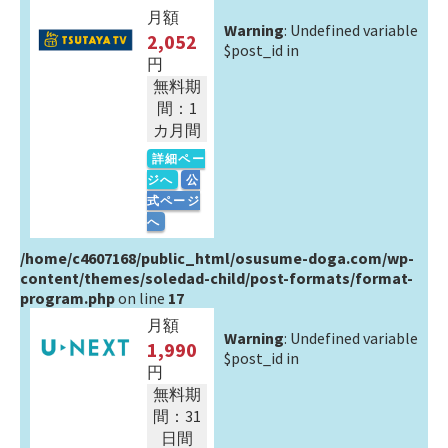
月額
Warning
: Undefined variable
2,052
$post_id in
円
無料期
間：1
カ月間
詳細ペー
ジへ
公
式ページ
へ
/home/c4607168/public_html/osusume-doga.com/wp-
content/themes/soledad-child/post-formats/format-
program.php
on line
17
月額
Warning
: Undefined variable
1,990
$post_id in
円
無料期
間：31
日間