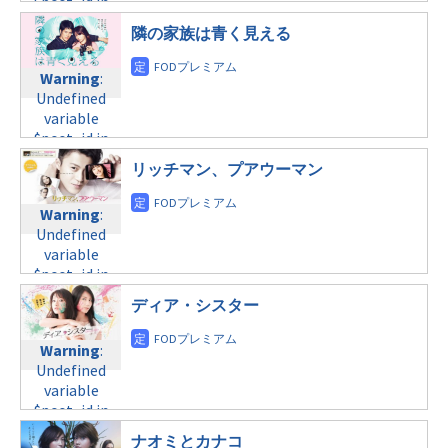
$post_id in
tax.php
on
$post_id in
line
34
/home/c4607168/public_html/osusume-
line
31
/home/c4607168/public_html/osusume-
©FODオリジナル
隣の家族は青く見える
doga.com/wp-
doga.com/wp-
content/themes/soledad-
Warning
:
content/themes/soledad-
Warning
:
child/post-
Undefined
child/post-
Undefined
formats/format-
variable
formats/format-
variable
tax.php
on
$post_id in
tax.php
on
$post_id in
line
31
/home/c4607168/public_html/osusume-
line
34
/home/c4607168/public_html/osusume-
月曜9:00
doga.com/wp-
リッチマン、プアウーマン
©フジテレビ
doga.com/wp-
content/themes/soledad-
content/themes/soledad-
Warning
:
child/post-
Warning
:
child/post-
Undefined
formats/format-
Undefined
formats/format-
variable
tax.php
on
variable
tax.php
on
$post_id in
line
34
$post_id in
line
31
/home/c4607168/public_html/osusume-
/home/c4607168/public_html/osusume-
木曜10:00
doga.com/wp-
ディア・シスター
doga.com/wp-
content/themes/soledad-
content/themes/soledad-
Warning
:
child/post-
Warning
:
child/post-
Undefined
formats/format-
Undefined
formats/format-
variable
tax.php
on
variable
tax.php
on
$post_id in
line
34
$post_id in
line
31
/home/c4607168/public_html/osusume-
©フジテレビ
/home/c4607168/public_html/osusume-
月曜9:00
doga.com/wp-
ナオミとカナコ