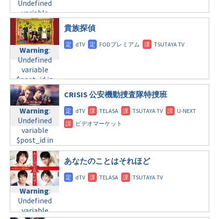
tax.php
variable
on
Undefined
tax.php
on
$post_id in
line
31
variable
line
34
/home/c4607168/public_html/osusume-
木曜8:00
$post_id in
貴族探偵
©テレビ朝日
doga.com/wp-
/home/c4607168/public_html/osusume-
content/themes/soledad-
Warning
:
doga.com/wp-
child/post-
Undefined
Warning
:
content/themes/soledad-
formats/format-
variable
Undefined
child/post-
tax.php
on
$post_id in
variable
formats/format-
line
34
/home/c4607168/public_html/osusume-
$post_id in
tax.php
on
©日本テレビ
doga.com/wp-
/home/c4607168/public_html/osusume-
line
31
CRISIS 公安機動捜査隊特捜班
content/themes/soledad-
doga.com/wp-
木曜9:00
child/post-
content/themes/soledad-
Warning
:
formats/format-
child/post-
Undefined
Warning
:
tax.php
on
formats/format-
variable
Undefined
line
34
tax.php
on
$post_id in
variable
©テレビ朝日
line
31
/home/c4607168/public_html/osusume-
$post_id in
月曜9:00
doga.com/wp-
/home/c4607168/public_html/osusume-
あなたのことはそれほど
content/themes/soledad-
doga.com/wp-
Warning
:
child/post-
content/themes/soledad-
Undefined
formats/format-
child/post-
Warning
:
variable
tax.php
on
formats/format-
Undefined
$post_id in
line
31
tax.php
on
variable
/home/c4607168/public_html/osusume-
line
34
火曜9:00