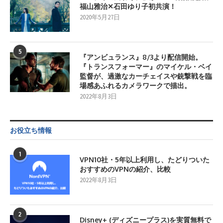
福山雅治✕石田ゆり子初共演！
2020年5月27日
5
『アンビュランス』8/3より配信開始。
『トランスフォーマー』のマイケル・ベイ
監督が、過激なカーチェイスや銃撃戦を臨
場感あふれるカメラワークで描出。
2022年8月3日
お役立ち情報
1
VPN10社・5年以上利用し、たどりついた
おすすめのVPNの紹介、比較
2022年8月3日
2
Disney+ (ディズニープラス)を実質無料で