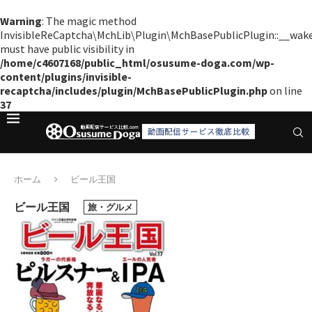
Warning
: The magic method
InvisibleReCaptcha\MchLib\Plugin\MchBasePublicPlugin::__wak
must have public visibility in
/home/c4607168/public_html/osusume-doga.com/wp-
content/plugins/invisible-
recaptcha/includes/plugin/MchBasePublicPlugin.php
on line
37
ホーム
ビール王国
ビール王国
旅・グルメ