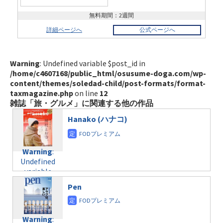
無料期間：2週間
詳細ページへ
公式ページへ
Warning
: Undefined variable $post_id in
/home/c4607168/public_html/osusume-doga.com/wp-
content/themes/soledad-child/post-formats/format-
taxmagazine.php
on line
12
雑誌「旅・グルメ」に関連する他の作品
Hanako (ハナコ)
Warning
:
Undefined
variable
$post_id in
Pen
/home/c4607168/public_html/osusume-
doga.com/wp-
content/themes/soledad-
Warning
:
child/post-