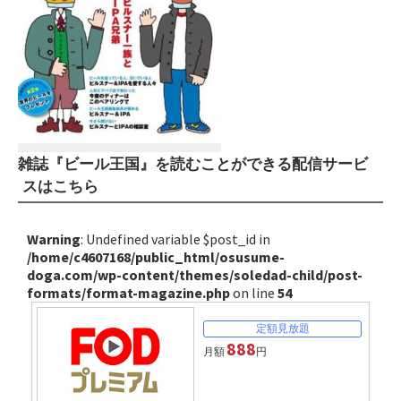
雑誌『ビール王国』を読むことができる配信サービ
スはこちら
Warning
: Undefined variable $post_id in
/home/c4607168/public_html/osusume-
doga.com/wp-content/themes/soledad-child/post-
formats/format-magazine.php
on line
54
888
月額
円