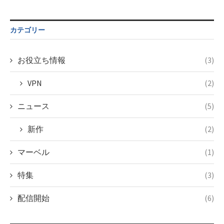
formats/format-
variable
taxmagazine.php
$post_id in
on line
34
/home/c4607168/public_html/osusume-
カテゴリー
doga.com/wp-
content/themes/soledad-
child/post-
お役立ち情報
(3)
formats/format-
taxmagazine.php
VPN
(2)
on line
34
ニュース
(5)
新作
(2)
マーベル
(1)
特集
(3)
配信開始
(6)