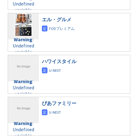
Undefined
formats/format-
variable
taxmagazine.php
$post_id in
on line
31
エル・グルメ
/home/c4607168/public_html/osusume-
doga.com/wp-
Warning
:
content/themes/soledad-
Undefined
Warning
:
child/post-
variable
Undefined
formats/format-
$post_id in
variable
taxmagazine.php
/home/c4607168/public_html/osusume-
$post_id in
on line
31
doga.com/wp-
ハワイスタイル
/home/c4607168/public_html/osusume-
content/themes/soledad-
doga.com/wp-
Warning
:
child/post-
content/themes/soledad-
Undefined
formats/format-
Warning
:
child/post-
variable
taxmagazine.php
Undefined
formats/format-
$post_id in
on line
34
variable
taxmagazine.php
/home/c4607168/public_html/osusume-
$post_id in
on line
31
doga.com/wp-
ぴあファミリー
/home/c4607168/public_html/osusume-
content/themes/soledad-
doga.com/wp-
Warning
:
child/post-
content/themes/soledad-
Undefined
formats/format-
Warning
:
child/post-
variable
taxmagazine.php
Undefined
formats/format-
$post_id in
on line
34
variable
taxmagazine.php