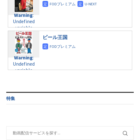
content/themes/soledad-
doga.com/wp-
Warning
:
child/post-
content/themes/soledad-
Undefined
formats/format-
Warning
:
child/post-
variable
taxmagazine.php
Undefined
formats/format-
$post_id in
on line
34
variable
taxmagazine.php
/home/c4607168/public_html/osusume-
$post_id in
on line
31
doga.com/wp-
ビール王国
/home/c4607168/public_html/osusume-
content/themes/soledad-
doga.com/wp-
Warning
:
child/post-
content/themes/soledad-
Undefined
formats/format-
Warning
:
child/post-
variable
taxmagazine.php
Undefined
formats/format-
$post_id in
on line
43
variable
taxmagazine.php
/home/c4607168/public_html/osusume-
$post_id in
on line
31
doga.com/wp-
/home/c4607168/public_html/osusume-
content/themes/soledad-
doga.com/wp-
Warning
:
child/post-
content/themes/soledad-
Undefined
formats/format-
特集
child/post-
variable
taxmagazine.php
formats/format-
$post_id in
on line
34
taxmagazine.php
/home/c4607168/public_html/osusume-
on line
31
doga.com/wp-
content/themes/soledad-
Warning
:
child/post-
Undefined