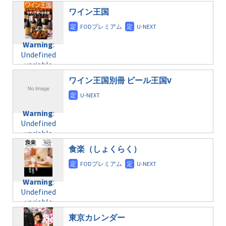
/home/c4607168/public_html/osusume-
$post_id in
on line
40
doga.com/wp-
ワイン王国
/home/c4607168/public_html/osusume-
content/themes/soledad-
doga.com/wp-
Warning
:
child/post-
content/themes/soledad-
Undefined
formats/format-
Warning
:
child/post-
variable
taxmagazine.php
Undefined
formats/format-
$post_id in
on line
34
variable
taxmagazine.php
/home/c4607168/public_html/osusume-
$post_id in
on line
40
doga.com/wp-
ワイン王国別冊 ビール王国V
/home/c4607168/public_html/osusume-
content/themes/soledad-
doga.com/wp-
Warning
:
child/post-
content/themes/soledad-
Undefined
formats/format-
Warning
:
child/post-
variable
taxmagazine.php
Undefined
formats/format-
$post_id in
on line
43
variable
taxmagazine.php
/home/c4607168/public_html/osusume-
$post_id in
on line
31
doga.com/wp-
食楽（しょくらく）
/home/c4607168/public_html/osusume-
content/themes/soledad-
doga.com/wp-
Warning
:
child/post-
content/themes/soledad-
Undefined
formats/format-
Warning
:
child/post-
variable
taxmagazine.php
Undefined
formats/format-
$post_id in
on line
43
variable
taxmagazine.php
/home/c4607168/public_html/osusume-
$post_id in
on line
40
doga.com/wp-
東京カレンダー
/home/c4607168/public_html/osusume-