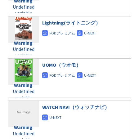
Warning
:
child/post-
Undefined
formats/format-
variable
taxmagazine.php
$post_id in
on line
31
Lightning(ライトニング）
/home/c4607168/public_html/osusume-
doga.com/wp-
Warning
:
content/themes/soledad-
Undefined
Warning
:
child/post-
variable
Undefined
formats/format-
$post_id in
variable
taxmagazine.php
/home/c4607168/public_html/osusume-
$post_id in
on line
31
doga.com/wp-
UOMO（ウオモ）
/home/c4607168/public_html/osusume-
content/themes/soledad-
doga.com/wp-
Warning
:
child/post-
content/themes/soledad-
Undefined
formats/format-
Warning
:
child/post-
variable
taxmagazine.php
Undefined
formats/format-
$post_id in
on line
34
variable
taxmagazine.php
/home/c4607168/public_html/osusume-
$post_id in
on line
31
doga.com/wp-
WATCH NAVI（ウォッチナビ）
/home/c4607168/public_html/osusume-
content/themes/soledad-
doga.com/wp-
Warning
:
child/post-
content/themes/soledad-
Undefined
formats/format-
Warning
:
child/post-
variable
taxmagazine.php
Undefined
formats/format-
$post_id in
on line
34