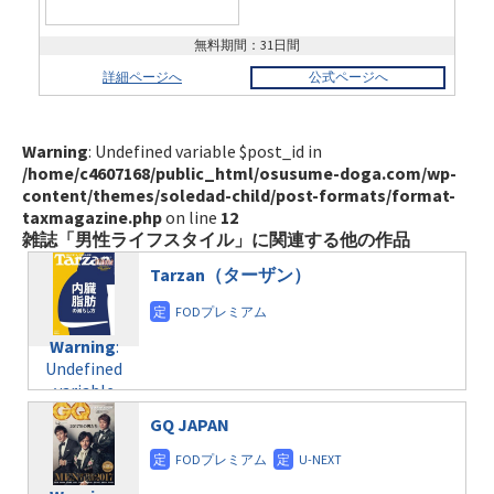
無料期間：31日間
詳細ページへ
公式ページへ
Warning
: Undefined variable $post_id in
/home/c4607168/public_html/osusume-doga.com/wp-
content/themes/soledad-child/post-formats/format-
taxmagazine.php
on line
12
雑誌「男性ライフスタイル」に関連する他の作品
Tarzan（ターザン）
Warning
:
Undefined
variable
$post_id in
GQ JAPAN
/home/c4607168/public_html/osusume-
doga.com/wp-
content/themes/soledad-