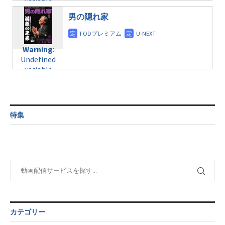
variable
taxmagazine.php
/home/c4607168/public_html/osusume-
$post_id in
on line
31
doga.com/wp-
男の隠れ家
/home/c4607168/public_html/osusume-
content/themes/soledad-
doga.com/wp-
Warning
:
child/post-
content/themes/soledad-
Undefined
formats/format-
Warning
:
child/post-
variable
taxmagazine.php
Undefined
formats/format-
$post_id in
on line
34
variable
taxmagazine.php
/home/c4607168/public_html/osusume-
$post_id in
on line
40
doga.com/wp-
/home/c4607168/public_html/osusume-
content/themes/soledad-
doga.com/wp-
Warning
:
child/post-
content/themes/soledad-
Undefined
formats/format-
特集
child/post-
variable
taxmagazine.php
formats/format-
$post_id in
on line
34
taxmagazine.php
/home/c4607168/public_html/osusume-
on line
31
doga.com/wp-
content/themes/soledad-
Warning
:
child/post-
Undefined
formats/format-
variable
taxmagazine.php
$post_id in
on line
43
/home/c4607168/public_html/osusume-
カテゴリー
doga.com/wp-