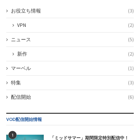
content/themes/soledad-
child/post-
お役立ち情報
(3)
formats/format-
taxmagazine.php
VPN
(2)
on line
34
ニュース
(5)
新作
(2)
マーベル
(1)
特集
(3)
配信開始
(6)
VOD配信開始情報
1
「ミッドサマー」期間限定特別配信中！