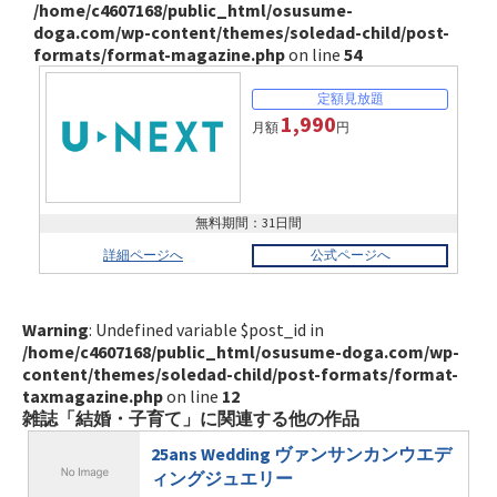
/home/c4607168/public_html/osusume-
doga.com/wp-content/themes/soledad-child/post-
formats/format-magazine.php
on line
54
1,990
月額
円
無料期間：31日間
詳細ページへ
公式ページへ
Warning
: Undefined variable $post_id in
/home/c4607168/public_html/osusume-doga.com/wp-
content/themes/soledad-child/post-formats/format-
taxmagazine.php
on line
12
雑誌「結婚・子育て」に関連する他の作品
25ans Wedding ヴァンサンカンウエデ
ィングジュエリー