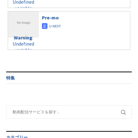
Undefined
formats/format-
$post_id in
on line
43
variable
taxmagazine.php
/home/c4607168/public_html/osusume-
$post_id in
on line
31
doga.com/wp-
Pre-mo
/home/c4607168/public_html/osusume-
content/themes/soledad-
doga.com/wp-
Warning
:
child/post-
content/themes/soledad-
Undefined
formats/format-
Warning
:
child/post-
variable
taxmagazine.php
Undefined
formats/format-
$post_id in
on line
43
variable
taxmagazine.php
/home/c4607168/public_html/osusume-
$post_id in
on line
40
doga.com/wp-
/home/c4607168/public_html/osusume-
content/themes/soledad-
doga.com/wp-
Warning
:
child/post-
content/themes/soledad-
Undefined
formats/format-
特集
child/post-
variable
taxmagazine.php
formats/format-
$post_id in
on line
34
taxmagazine.php
/home/c4607168/public_html/osusume-
on line
40
doga.com/wp-
content/themes/soledad-
Warning
:
child/post-
Undefined
formats/format-
variable
taxmagazine.php
$post_id in
on line
43
/home/c4607168/public_html/osusume-
カテゴリー