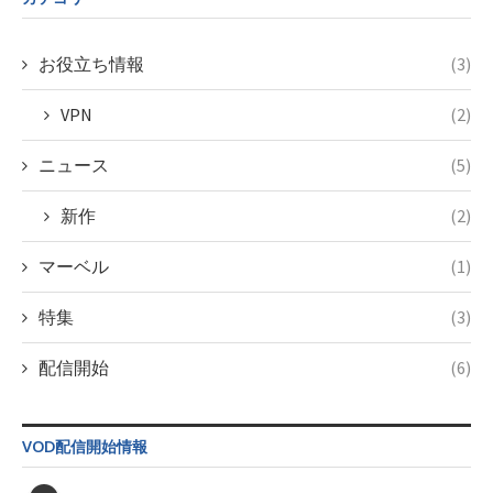
doga.com/wp-
content/themes/soledad-
child/post-
お役立ち情報
(3)
formats/format-
taxmagazine.php
VPN
(2)
on line
43
ニュース
(5)
新作
(2)
マーベル
(1)
特集
(3)
配信開始
(6)
VOD配信開始情報