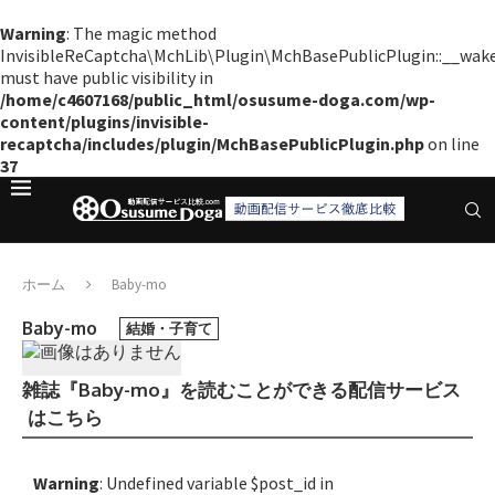
Warning
: The magic method
InvisibleReCaptcha\MchLib\Plugin\MchBasePublicPlugin::__wak
must have public visibility in
/home/c4607168/public_html/osusume-doga.com/wp-
content/plugins/invisible-
recaptcha/includes/plugin/MchBasePublicPlugin.php
on line
37
ホーム
Baby-mo
Baby-mo
結婚・子育て
雑誌『Baby-mo』を読むことができる配信サービス
はこちら
Warning
: Undefined variable $post_id in