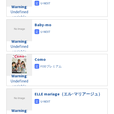
Warning
:
Undefined
variable
$post_id in
Baby-mo
/home/c4607168/public_html/osusume-
doga.com/wp-
content/themes/soledad-
Warning
:
child/post-
Undefined
formats/format-
variable
taxmagazine.php
$post_id in
on line
40
Como
/home/c4607168/public_html/osusume-
doga.com/wp-
Warning
:
content/themes/soledad-
Undefined
Warning
:
child/post-
variable
Undefined
formats/format-
$post_id in
variable
taxmagazine.php
/home/c4607168/public_html/osusume-
$post_id in
on line
40
doga.com/wp-
ELLE mariage（エル･マリアージュ）
/home/c4607168/public_html/osusume-
content/themes/soledad-
doga.com/wp-
Warning
:
child/post-
content/themes/soledad-
Undefined
formats/format-
Warning
:
child/post-
variable
taxmagazine.php