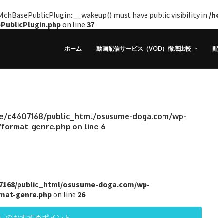
hBasePublicPlugin::__wakeup() must have public visibility in
/h
ePublicPlugin.php
on line
37
ホーム
動画配信サービス（VOD）徹底比較
配
e/c4607168/public_html/osusume-doga.com/wp-
/format-genre.php
on line
6
7168/public_html/osusume-doga.com/wp-
rmat-genre.php
on line
26
ー）のおすすめポイント