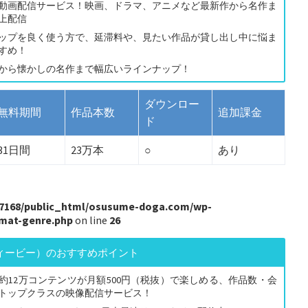
動画配信サービス！映画、ドラマ、アニメなど最新作から名作ま
以上配信
ップを良く使う方で、延滞料や、見たい作品が貸し出し中に悩ま
すめ！
から懐かしの名作まで幅広いラインナップ！
ダウンロー
無料期間
作品本数
追加課金
ド
31日間
23万本
○
あり
7168/public_html/osusume-doga.com/wp-
rmat-genre.php
on line
26
ティービー）のおすすめポイント
約12万コンテンツが月額500円（税抜）で楽しめる、作品数・会
トップクラスの映像配信サービス！