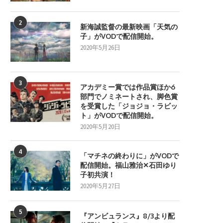
2
新海誠監督の最新映画「天気の
子」がVODで配信開始。
2020年5月26日
3
アカデミー賞では作品賞ほか6
部門でノミネートされ、脚色賞
を受賞した「ジョジョ・ラビッ
ト」がVODで配信開始。
2020年5月20日
4
「マチネの終わりに」がVODで
配信開始。福山雅治✕石田ゆり
子初共演！
2020年5月27日
5
『アンビュランス』8/3より配