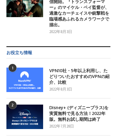
信開始。『トランスフォーマ
ー』のマイケル・ベイ監督が、
過激なカーチェイスや銃撃戦を
臨場感あふれるカメラワークで
描出。
2022年8月3日
お役立ち情報
1
VPN10社・5年以上利用し、た
どりついたおすすめのVPNの紹
介、比較
2022年8月3日
2
Disney+ (ディズニープラス)を
実質無料で見る方法！2022年
版。無料お試し期間は終了
2022年7月28日