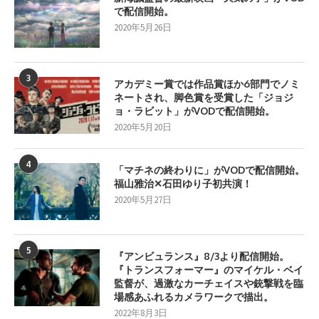
で配信開始。
2020年5月26日
3
アカデミー賞では作品賞ほか6部門でノミ
ネートされ、脚色賞を受賞した「ジョジ
ョ・ラビット」がVODで配信開始。
2020年5月20日
4
「マチネの終わりに」がVODで配信開始。
福山雅治✕石田ゆり子初共演！
2020年5月27日
5
『アンビュランス』8/3より配信開始。
『トランスフォーマー』のマイケル・ベイ
監督が、過激なカーチェイスや銃撃戦を臨
場感あふれるカメラワークで描出。
2022年8月3日