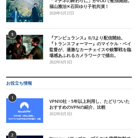
「マチネの終わりに」がVODで配信開始。
福山雅治✕石田ゆり子初共演！
2020年5月27日
5
『アンビュランス』8/3より配信開始。
『トランスフォーマー』のマイケル・ベイ
監督が、過激なカーチェイスや銃撃戦を臨
場感あふれるカメラワークで描出。
2022年8月3日
お役立ち情報
1
VPN10社・5年以上利用し、たどりついた
おすすめのVPNの紹介、比較
2022年8月3日
2