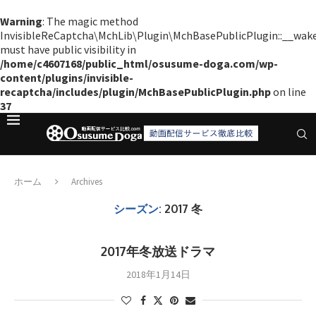
Warning
: The magic method
InvisibleReCaptcha\MchLib\Plugin\MchBasePublicPlugin::__wak
must have public visibility in
/home/c4607168/public_html/osusume-doga.com/wp-
content/plugins/invisible-
recaptcha/includes/plugin/MchBasePublicPlugin.php
on line
37
ホーム
Archives
シーズン:
2017 冬
2017年冬放送ドラマ
2018年1月14日