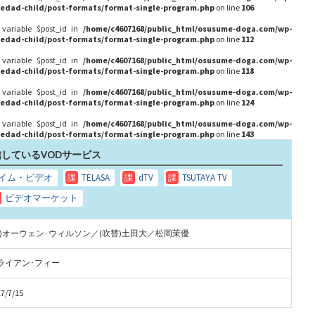
edad-child/post-formats/format-single-program.php
on line
106
 variable $post_id in
/home/c4607168/public_html/osusume-doga.com/wp-
edad-child/post-formats/format-single-program.php
on line
112
 variable $post_id in
/home/c4607168/public_html/osusume-doga.com/wp-
edad-child/post-formats/format-single-program.php
on line
118
 variable $post_id in
/home/c4607168/public_html/osusume-doga.com/wp-
edad-child/post-formats/format-single-program.php
on line
124
 variable $post_id in
/home/c4607168/public_html/osusume-doga.com/wp-
edad-child/post-formats/format-single-program.php
on line
143
しているVODサービス
声)オーウェン･ウィルソン／(吹替)土田大／松岡茉優
ライアン･フィー
7/7/15