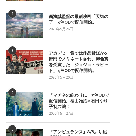
2
新海誠監督の最新映画「天気の
子」がVODで配信開始。
2020年5月26日
3
アカデミー賞では作品賞ほか6
部門でノミネートされ、脚色賞
を受賞した「ジョジョ・ラビッ
ト」がVODで配信開始。
2020年5月20日
4
「マチネの終わりに」がVODで
配信開始。福山雅治✕石田ゆり
子初共演！
2020年5月27日
5
『アンビュランス』8/3より配