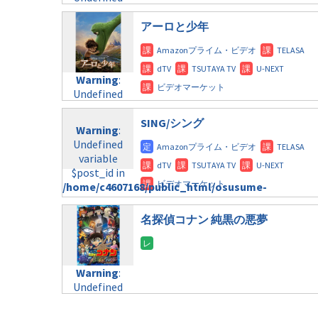
formats/format-
variable
tax.php
on
$post_id in
アーロと少年
line
112
/home/c4607168/public_html/osusume-
doga.com/wp-
Warning
:
content/themes/soledad-
Undefined
Warning
:
child/post-
variable
Undefined
formats/format-
$post_id in
variable
tax.php
on
/home/c4607168/public_html/osusume-
$post_id in
SING/シング
line
112
doga.com/wp-
Warning
:
/home/c4607168/public_html/osusume-
content/themes/soledad-
Undefined
doga.com/wp-
Warning
:
child/post-
variable
content/themes/soledad-
Undefined
formats/format-
$post_id in
child/post-
variable
tax.php
on
/home/c4607168/public_html/osusume-
formats/format-
$post_id in
line
115
doga.com/wp-
tax.php
on
/home/c4607168/public_html/osusume-
content/themes/soledad-
名探偵コナン 純黒の悪夢
line
112
doga.com/wp-
child/post-
content/themes/soledad-
formats/format-
Warning
:
child/post-
tax.php
on
Undefined
formats/format-
line
112
Warning
:
variable
tax.php
on
Undefined
$post_id in
line
115
Warning
:
variable
/home/c4607168/public_html/osusume-
Undefined
$post_id in