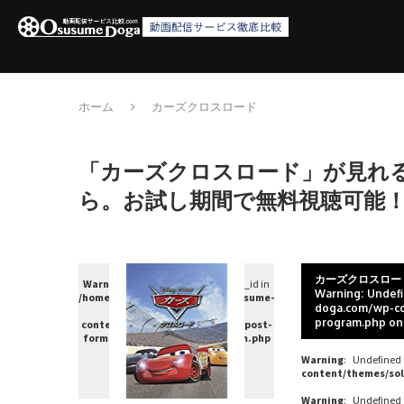
ホーム
カーズクロスロード
「カーズクロスロード」が見れる
ら。お試し期間で無料視聴可能
カーズクロスロー
Warning
: Undefined variable $post_id in
Warning
: Undef
/home/c4607168/public_html/osusume-
doga.com/wp-co
doga.com/wp-
program.php
on
content/themes/soledad-child/post-
formats/format-single-program.php
on line
38
Warning
: Undefined
content/themes/sol
Warning
: Undefined