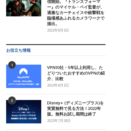
信開始。『トランスフォーマ
ー』のマイケル・ベイ監督が、
過激なカーチェイスや銃撃戦を
臨場感あふれるカメラワークで
描出。
2022年8月3日
お役立ち情報
1
VPN10社・5年以上利用し、た
どりついたおすすめのVPNの紹
介、比較
2022年8月3日
2
Disney+ (ディズニープラス)を
実質無料で見る方法！2022年
版。無料お試し期間は終了
2022年7月28日