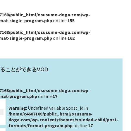
7168/public_html/osusume-doga.com/wp-
rmat-single-program.php
on line
155
7168/public_html/osusume-doga.com/wp-
rmat-single-program.php
on line
162
ることができるVOD
7168/public_html/osusume-doga.com/wp-
rmat-program.php
on line
17
Warning
: Undefined variable $post_id in
/home/c4607168/public_html/osusume-
doga.com/wp-content/themes/soledad-child/post-
formats/format-program.php
on line
17