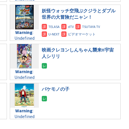
formats/format-
variable
tax.php
on
$post_id in
妖怪ウォッチ空飛ぶクジラとダブル
line
112
/home/c4607168/public_html/osusume-
世界の大冒険だニャン！
doga.com/wp-
Warning
:
content/themes/soledad-
Undefined
Warning
:
child/post-
variable
Undefined
formats/format-
$post_id in
variable
tax.php
on
/home/c4607168/public_html/osusume-
$post_id in
映画クレヨンしんちゃん襲来!!宇宙
line
112
doga.com/wp-
/home/c4607168/public_html/osusume-
人シリリ
content/themes/soledad-
doga.com/wp-
Warning
:
child/post-
content/themes/soledad-
Undefined
formats/format-
Warning
:
child/post-
variable
tax.php
on
Undefined
formats/format-
$post_id in
line
115
variable
tax.php
on
/home/c4607168/public_html/osusume-
$post_id in
バケモノの子
line
112
doga.com/wp-
/home/c4607168/public_html/osusume-
content/themes/soledad-
doga.com/wp-
Warning
:
child/post-
content/themes/soledad-
Undefined
formats/format-
Warning
:
child/post-
variable
tax.php
on
Undefined
formats/format-
$post_id in
line
115
variable
tax.php
on
/home/c4607168/public_html/osusume-
$post_id in