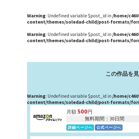
Warning
: Undefined variable $post_id in
/home/c460
content/themes/soledad-child/post-formats/fo
Warning
: Undefined variable $post_id in
/home/c460
content/themes/soledad-child/post-formats/fo
この作品を見
Warning
: Undefined variable $post_id in
/home/c460
content/themes/soledad-child/post-formats/fo
500
月額
円
無料期間：30日間
詳細ページへ
公式ページへ