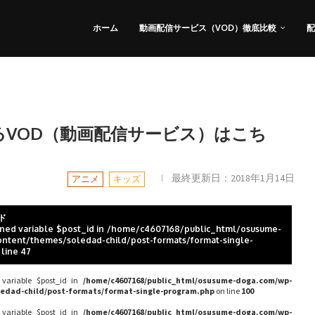
ホーム
動画配信サービス（VOD）徹底比較
配
VOD（動画配信サービス）はこち
！
最終更新日：
2018年1月14日
アニメ
キッズ
ド
ined variable $post_id in
/home/c4607168/public_html/osusume-
ntent/themes/soledad-child/post-formats/format-single-
 line
47
 variable $post_id in
/home/c4607168/public_html/osusume-doga.com/wp-
edad-child/post-formats/format-single-program.php
on line
100
 variable $post_id in
/home/c4607168/public_html/osusume-doga.com/wp-