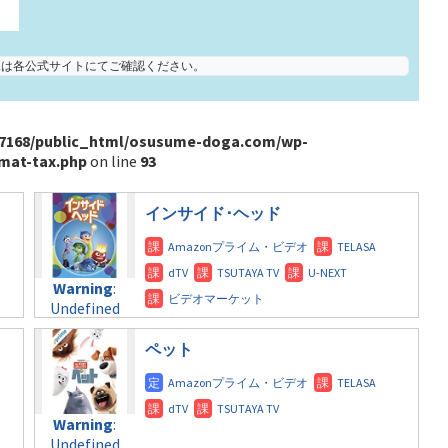
状況は各公式サイトにてご確認ください。
7168/public_html/osusume-doga.com/wp-
mat-tax.php
on line
93
インサイド･ヘッド
Warning
:
Undefined
variable
$post_id in
ペット
/home/c4607168/public_html/osusume-
doga.com/wp-
content/themes/soledad-
Warning
:
child/post-
Undefined