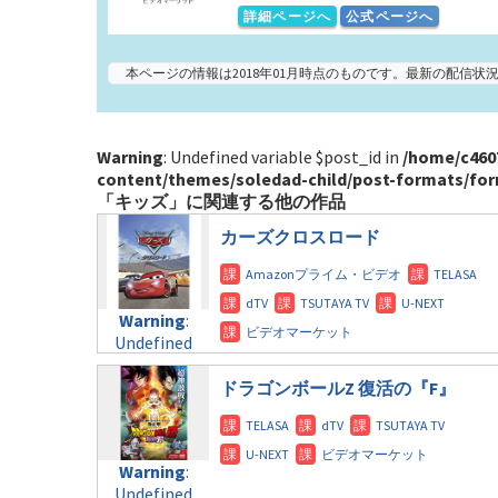
詳細ページへ
公式ページへ
本ページの情報は2018年01月時点のものです。最新の配信
Warning
: Undefined variable $post_id in
/home/c460
content/themes/soledad-child/post-formats/for
「キッズ」に関連する他の作品
カーズクロスロード
Warning
:
Undefined
variable
$post_id in
ドラゴンボールZ 復活の『F』
/home/c4607168/public_html/osusume-
doga.com/wp-
content/themes/soledad-
Warning
:
child/post-
Undefined