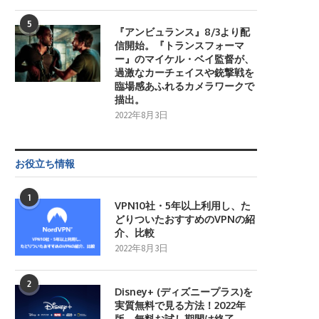
5
『アンビュランス』8/3より配
信開始。『トランスフォーマ
ー』のマイケル・ベイ監督が、
過激なカーチェイスや銃撃戦を
臨場感あふれるカメラワークで
描出。
2022年8月3日
お役立ち情報
1
VPN10社・5年以上利用し、た
どりついたおすすめのVPNの紹
介、比較
2022年8月3日
2
Disney+ (ディズニープラス)を
実質無料で見る方法！2022年
版。無料お試し期間は終了