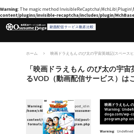
Warning
: The magic method InvisibleReCaptcha\MchLib\Plugin\Mc
content/plugins/invisible-recaptcha/includes/plugin/MchBas
ホーム
映画ドラえもん のび太の宇宙英雄記(スペースヒ
「映画ドラえもん のび太の宇宙
るVOD（動画配信サービス）は
映画ドラえもん 
Warning
: Undefined variable $post_id in
Warning
: Undef
/home/c4607168/public_html/osusume-
doga.com/wp-co
doga.com/wp-
program.php
on
content/themes/soledad-child/post-
formats/format-single-program.php
on line
38
Warning
: Undefined