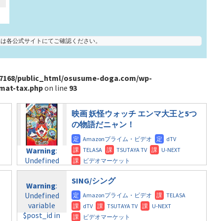
状況は各公式サイトにてご確認ください。
7168/public_html/osusume-doga.com/wp-
mat-tax.php
on line
93
映画 妖怪ウォッチ エンマ大王と5つ
の物語だニャン！
Warning
:
Undefined
variable
$post_id in
SING/シング
Warning
:
/home/c4607168/public_html/osusume-
Undefined
doga.com/wp-
variable
content/themes/soledad-
$post_id in
child/post-