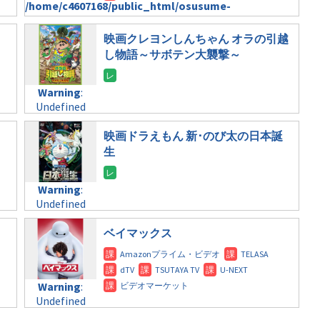
/home/c4607168/public_html/osusume-
formats/format-
doga.com/wp-
tax.php
on
content/themes/soledad-
映画クレヨンしんちゃん オラの引越
line
112
child/post-
し物語～サボテン大襲撃～
formats/format-
Warning
:
tax.php
on
Undefined
line
112
Warning
:
variable
Undefined
$post_id in
Warning
:
variable
/home/c4607168/public_html/osusume-
Undefined
$post_id in
映画ドラえもん 新･のび太の日本誕
doga.com/wp-
variable
/home/c4607168/public_html/osusume-
生
content/themes/soledad-
$post_id in
doga.com/wp-
child/post-
/home/c4607168/public_html/osusume-
content/themes/soledad-
formats/format-
Warning
:
doga.com/wp-
child/post-
tax.php
on
Undefined
content/themes/soledad-
formats/format-
line
115
variable
child/post-
tax.php
on
$post_id in
ベイマックス
formats/format-
line
112
/home/c4607168/public_html/osusume-
tax.php
on
doga.com/wp-
line
115
Warning
:
content/themes/soledad-
Undefined
Warning
:
child/post-
variable
Undefined
formats/format-
$post_id in
variable
tax.php
on