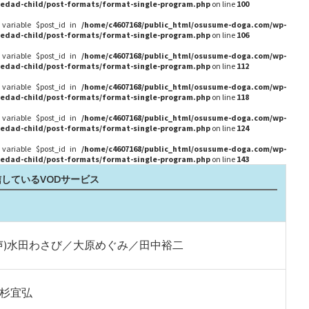
edad-child/post-formats/format-single-program.php
on line
100
 variable $post_id in
/home/c4607168/public_html/osusume-doga.com/wp-
edad-child/post-formats/format-single-program.php
on line
106
 variable $post_id in
/home/c4607168/public_html/osusume-doga.com/wp-
edad-child/post-formats/format-single-program.php
on line
112
 variable $post_id in
/home/c4607168/public_html/osusume-doga.com/wp-
edad-child/post-formats/format-single-program.php
on line
118
 variable $post_id in
/home/c4607168/public_html/osusume-doga.com/wp-
edad-child/post-formats/format-single-program.php
on line
124
 variable $post_id in
/home/c4607168/public_html/osusume-doga.com/wp-
edad-child/post-formats/format-single-program.php
on line
143
しているVODサービス
声)水田わさび／大原めぐみ／田中裕二
杉宜弘