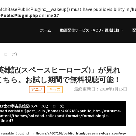
hBasePublicPlugin::__wakeup() must have public visibility in
/h
ePublicPlugin.php
on line
37
ホーム
動画配信サービス（VOD）徹底比較
配
ーローズ)
英雄記(スペースヒーローズ)」が見れ
こちら。お試し期間で無料視聴可能！
最終更新日：
2018年1月15日
アニメ
キッズ
のび太の宇宙英雄記(スペースヒーローズ)
ined variable $post_id in
/home/c4607168/public_html/osusume-
ntent/themes/soledad-child/post-formats/format-single-
 line
47
 variable $post_id in
/home/c4607168/public_html/osusume-doga.com/wp-