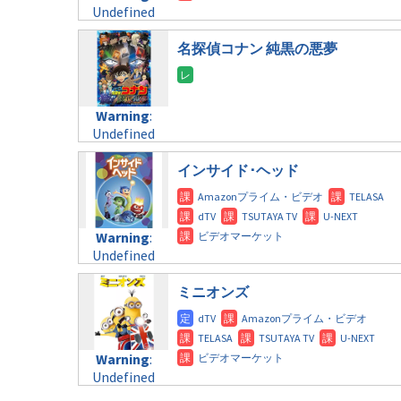
Undefined
formats/format-
variable
tax.php
on
$post_id in
名探偵コナン 純黒の悪夢
line
112
/home/c4607168/public_html/osusume-
doga.com/wp-
Warning
:
content/themes/soledad-
Undefined
Warning
:
child/post-
variable
Undefined
formats/format-
$post_id in
variable
tax.php
on
/home/c4607168/public_html/osusume-
$post_id in
インサイド･ヘッド
line
112
doga.com/wp-
/home/c4607168/public_html/osusume-
content/themes/soledad-
doga.com/wp-
Warning
:
child/post-
content/themes/soledad-
Undefined
formats/format-
Warning
:
child/post-
variable
tax.php
on
Undefined
formats/format-
$post_id in
line
115
variable
tax.php
on
/home/c4607168/public_html/osusume-
$post_id in
ミニオンズ
line
112
doga.com/wp-
/home/c4607168/public_html/osusume-
content/themes/soledad-
doga.com/wp-
Warning
:
child/post-
content/themes/soledad-
Undefined
formats/format-
Warning
:
child/post-
variable
tax.php
on
Undefined
formats/format-
$post_id in
line
115
variable
tax.php
on