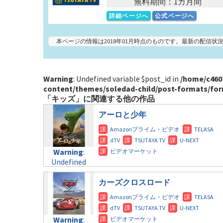
無料期間：1カ月間
詳細ページへ
公式ページへ
本ページの情報は2018年01月時点のものです。最新の配信
Warning
: Undefined variable $post_id in
/home/c460
content/themes/soledad-child/post-formats/for
「キッズ」に関連する他の作品
アーロと少年
Warning
:
Undefined
variable
$post_id in
カーズクロスロード
/home/c4607168/public_html/osusume-
doga.com/wp-
content/themes/soledad-
Warning
:
child/post-